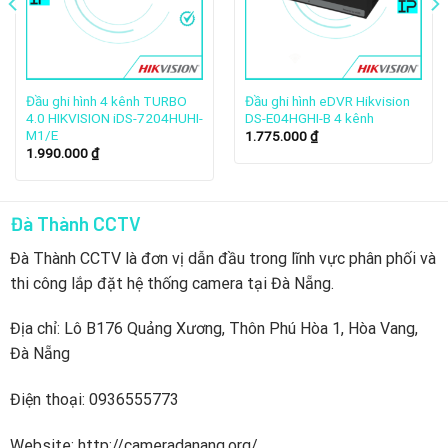
Hàng Châu. Đây là một trong những thương hiệu
hàng đầu thế giới về giải pháp giám sát an ninh. Với
công nghệ tiên tiến và hệ thống sản xuất hiện đại,
Hikvision luôn đảm bảo chất lượng cao cho các
Đầu ghi hình 4 kênh TURBO
Đầu ghi hình eDVR Hikvision
4.0 HIKVISION iDS-7204HUHI-
DS-E04HGHI-B 4 kênh
sản phẩm của mình. Sản phẩm này được thiết kế
M1/E
1.775.000
₫
để đáp ứng nhu cầu giám sát an ninh trên toàn cầu.
1.990.000
₫
Đà Thành CCTV
Đà Thành CCTV là đơn vị dẫn đầu trong lĩnh vực phân phối và
thi công lắp đặt hệ thống camera tại Đà Nẵng.
Địa chỉ: Lô B176 Quảng Xương, Thôn Phú Hòa 1, Hòa Vang,
Đà Nẵng
Điện thoại: 0936555773
2. Lịch sử xây dựng thương hiệu camera
của Hikvision diễn ra như thế nào?
Website: http://cameradanang.org/