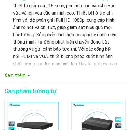
thiết bị giám sát 16 kênh, phù hợp cho các khu vực
vừa và lớn yêu cầu an ninh cao. Thiết bị hỗ trợ ghi
hình với độ phân giải Full HD 1080p, cung cấp hình
ảnh rõ nét và chi tiết, giúp giám sát hiệu quả mọi
hoạt động. Sản phẩm tích hợp công nghệ nhận diện
thông minh, tự động phát hiện chuyển động bất
thường và gửi cảnh báo tức thì. Với các cổng kết
nối HDMI và VGA, thiết bị cho phép xuất hình ảnh
chất lượng cao lên màn hình lớn. Đây là giải pháp an
ninh tối ưu, phù hợp với nhiều tình huống giám sát
Xem thêm
khác nhau.
Sản phẩm tương tự
1. Q
uốc gia nào
được phát triển và sản xuất
Thiết bị Đầu Ghi Hình Hikvision iDS-
7216HQHI-M1/E(C)
?
Thiết bị Đầu Ghi Hình Hikvision iDS-7216HQHI-
M1/E(C) được phát triển và sản xuất tại Trung
Quốc, bởi công ty Hikvision, trụ sở chính đặt tại