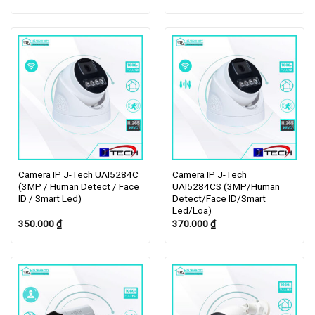
Camera IP J-Tech UAI5284C
Camera IP J-Tech
(3MP / Human Detect / Face
UAI5284CS (3MP/Human
ID / Smart Led)
Detect/Face ID/Smart
Led/Loa)
350.000
₫
370.000
₫