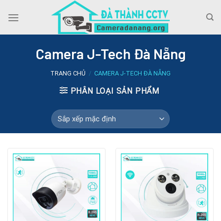
Skip
to
content
Camera J-Tech Đà Nẵng
TRANG CHỦ
/
CAMERA J-TECH ĐÀ NẴNG
PHÂN LOẠI SẢN PHẨM