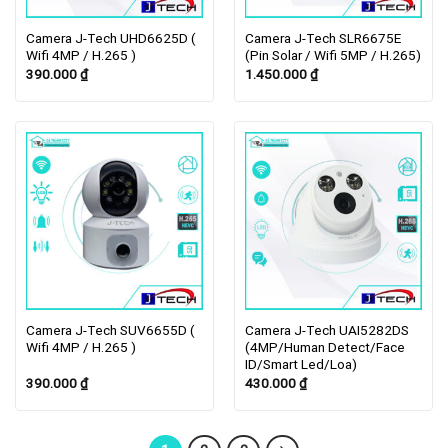
Camera J-Tech UHD6625D (
Camera J-Tech SLR6675E
Wifi 4MP / H.265 )
(Pin Solar / Wifi 5MP / H.265)
390.000
₫
1.450.000
₫
Camera J-Tech SUV6655D (
Camera J-Tech UAI5282DS
Wifi 4MP / H.265 )
(4MP/Human Detect/Face
ID/Smart Led/Loa)
390.000
₫
430.000
₫