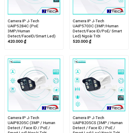
Camera IP J-Tech
Camera IP J-Tech
UAIP5284C (PoE
UAIP5703C (3MP/Human
3MP/Human
Detect/Face ID/PoE/ Smart
Detect/FaceID/Smart Led)
Led) Ngoài Trời
420.000
₫
520.000
₫
Camera IP J-Tech
Camera IP J-Tech
UAIP8205C (3MP / Human
UAIP8205CS (3MP / Human
Detect / Face ID / PoE /
Detect / Face ID / PoE /
Smart Led) Ngoài Trời
Smart Led/Loa) Ngoài Trời