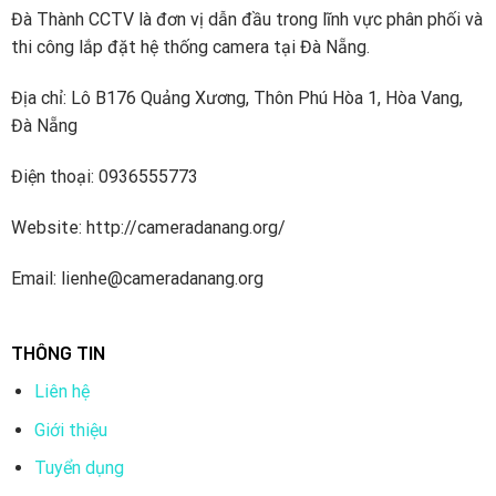
Đà Thành CCTV là đơn vị dẫn đầu trong lĩnh vực phân phối và
Camera J-Tech là một thương hiệu Việt Nam, chuyên sản
thi công lắp đặt hệ thống camera tại Đà Nẵng.
xuất và cung cấp các thiết bị an ninh, giám sát chất lượng
cao. Với nhiều năm phát triển trong lĩnh vực an ninh, J-Tech
Địa chỉ: Lô B176 Quảng Xương, Thôn Phú Hòa 1, Hòa Vang,
đã khẳng định vị thế của mình tại thị trường trong nước nhờ
Đà Nẵng
vào sự đa dạng và chất lượng của các sản phẩm.
Điện thoại: 0936555773
Câu chuyện thương hiệu camera J-Tech
Website: http://cameradanang.org/
Email: lienhe@cameradanang.org
THÔNG TIN
Liên hệ
Giới thiệu
Tuyển dụng