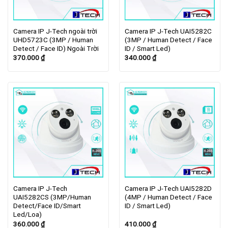
Camera IP J-Tech ngoài trời
Camera IP J-Tech UAI5282C
UHD5723C (3MP / Human
(3MP / Human Detect / Face
Detect / Face ID) Ngoài Trời
ID / Smart Led)
370.000
₫
340.000
₫
Camera IP J-Tech
Camera IP J-Tech UAI5282D
UAI5282CS (3MP/Human
(4MP / Human Detect / Face
Detect/Face ID/Smart
ID / Smart Led)
Led/Loa)
360.000
₫
410.000
₫