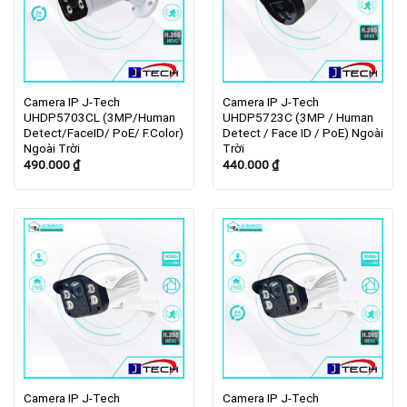
Camera IP J-Tech
Camera IP J-Tech
UHDP5703CL (3MP/Human
UHDP5723C (3MP / Human
Detect/FaceID/ PoE/ F.Color)
Detect / Face ID / PoE) Ngoài
Ngoài Trời
Trời
490.000
₫
440.000
₫
Camera IP J-Tech
Camera IP J-Tech