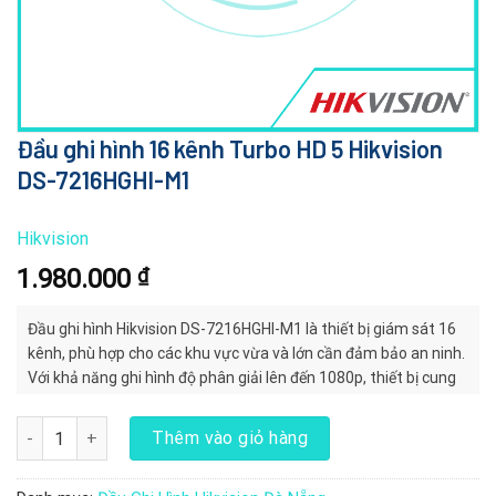
Đầu ghi hình 16 kênh Turbo HD 5 Hikvision
DS-7216HGHI-M1
Hikvision
1.980.000
₫
Đầu ghi hình Hikvision DS-7216HGHI-M1 là thiết bị giám sát 16
kênh, phù hợp cho các khu vực vừa và lớn cần đảm bảo an ninh.
Với khả năng ghi hình độ phân giải lên đến 1080p, thiết bị cung
cấp hình ảnh rõ nét, giúp dễ dàng nhận diện các chi tiết quan
trọng.
Đầu ghi hình 16 kênh Turbo HD 5 Hikvision DS-7216HGHI-M1 số lư
Thêm vào giỏ hàng