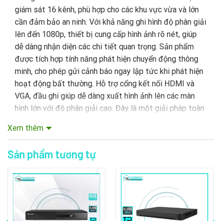
giám sát 16 kênh, phù hợp cho các khu vực vừa và lớn
cần đảm bảo an ninh. Với khả năng ghi hình độ phân giải
lên đến 1080p, thiết bị cung cấp hình ảnh rõ nét, giúp
dễ dàng nhận diện các chi tiết quan trọng. Sản phẩm
được tích hợp tính năng phát hiện chuyển động thông
minh, cho phép gửi cảnh báo ngay lập tức khi phát hiện
hoạt động bất thường. Hỗ trợ cổng kết nối HDMI và
VGA, đầu ghi giúp dễ dàng xuất hình ảnh lên các màn
hình lớn với độ phân giải cao. Đây là một giải pháp toàn
diện và hiệu quả để tăng cường an ninh, giám sát và
Xem thêm
bảo vệ tài sản.
Sản phẩm tương tự
1. Địa điểm sản xuất và phát triển
Thiết bị Đầu
Ghi Hình Hikvision DS-7216HGHI-M1 là ở đâu
?
Thiết bị Đầu Ghi Hình Hikvision DS-7216HGHI-M1
được sản xuất và phát triển bởi Hikvision, một công ty
có trụ sở chính tại Hàng Châu, Trung Quốc. Hikvision là
một trong những nhà cung cấp hàng đầu trên thế giới