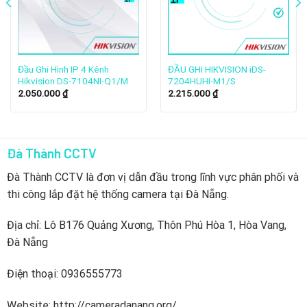
về các giải pháp và sản phẩm giám sát video. Hầu hết
các hoạt động sản xuất và phát triển của công ty được
thực hiện tại các cơ sở nghiên cứu và sản xuất lớn của
họ ở Trung Quốc, bao gồm cả Hàng Châu. Hikvision
Đầu Ghi Hình IP 4 Kênh
ĐẦU GHI HIKVISION iDS-
Hikvision DS-7104NI-Q1/M
7204HUHI-M1/S
cũng có các trung tâm phát triển và sản xuất ở nhiều
2.050.000
₫
2.215.000
₫
nơi khác trên thế giới nhằm phục vụ các thị trường địa
phương.
Đà Thành CCTV
Đà Thành CCTV là đơn vị dẫn đầu trong lĩnh vực phân phối và
thi công lắp đặt hệ thống camera tại Đà Nẵng.
Địa chỉ: Lô B176 Quảng Xương, Thôn Phú Hòa 1, Hòa Vang,
Đà Nẵng
Điện thoại: 0936555773
Website: http://cameradanang.org/