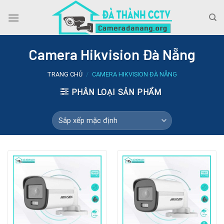
Skip
to
content
Camera Hikvision Đà Nẵng
TRANG CHỦ
/
CAMERA HIKVISION ĐÀ NẴNG
PHÂN LOẠI SẢN PHẨM