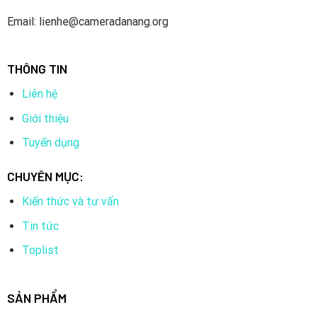
Tìm hiểu ưu điểm Camera Hikvision
Email: lienhe@cameradanang.org
THÔNG TIN
Liên hệ
Giới thiệu
Tuyển dụng
CHUYÊN MỤC:
Kiến thức và tư vấn
Dù có nhiều loại nhưng nhìn chung camera Hikvision được
Tin tức
đánh giá cao ở những ưu điểm như:
Toplist
Thương hiệu nổi tiếng:
Camera Hikvision là thương hiệu nổi
tiếng tại Việt Nam.
SẢN PHẨM
Đa dạng mẫu mã, đáp ứng mọi nhu cầu:
Những sản phẩm