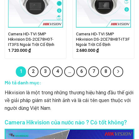
Camera HD-TVI 5MP
Camera HD-TVI 5MP
Hikvision DS-2CE78H0T-
Hikvision DS-2CE78H8T-IT3F
IT3FS Ngoài Trời Cố Định
Ngoài Trời Cố Định
1.720.000
₫
2.680.000
₫
1
2
3
4
…
6
7
8
Mô tả danh mục:
Hikvision là một trong những thương hiệu hàng đầu thế giới
về giải pháp giám sát hình ảnh và là cái tên quen thuộc với
người dùng Việt Nam.
Camera Hikvision của nước nào ? Có tốt không?