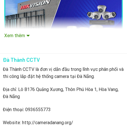
Xem thêm
Đà Thành CCTV
Được thành lập với năm 2001 với trụ sở tại Hàng Châu,
Đà Thành CCTV là đơn vị dẫn đầu trong lĩnh vực phân phối và
Trung Quốc, Hikvision đã phát triển mạnh mẽ, trở thành
thi công lắp đặt hệ thống camera tại Đà Nẵng.
công ty đa quốc gia với 25 chi nhánh trên toàn thế giới như
Hoa Kỳ, Hà Lan, Ý, Anh, Singapore, Australia, Brazil, Nam Phi
Địa chỉ: Lô B176 Quảng Xương, Thôn Phú Hòa 1, Hòa Vang,
và Dubai…Hikvision cũng có công ty liên kết với Ấn Độ và
Đà Nẵng
Nga, một trung tâm bảo hành tại Hồng Kong. Ngay tại quê
nhà, Hikvision cũng phát triển mạnh mẽ với 35 chi nhánh
Điện thoại: 0936555773
trên toàn Trung Quốc.
Website: http://cameradanang.org/