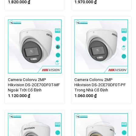
1.820.000
₫
1.970.000
₫
Camera Colorvu 2MP
Camera Colorvu 2MP
Hikvision DS-2CE70DF0T-MF
Hikvision DS-2CE70DF0T-PF
Ngoài Trời Cố Định
Trong Nhà Cố Định
1.120.000
₫
1.060.000
₫