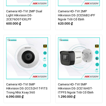
Camera HD-TVI 2MP Dual
Camera HD-TVI 2MP
Light Hikvision DS-
Hikvision DS-2CE56B2-IPF
2CE76D0T-EXLPF
Ngoài Trời Cố Định
600.000
₫
620.000
₫
Camera HD-TVI 5MP
Camera HD-TVI 5MP
Hikvision DS-2CC52H1T-FITS
Hikvision DS-2CE16H0T-
Trong Nhà Xoay 360
ITPFS Ngoài Trời Cố Định
6.090.000
₫
1.290.000
₫