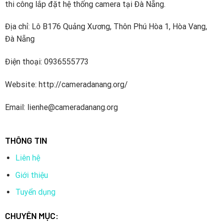
thi công lắp đặt hệ thống camera tại Đà Nẵng.
Địa chỉ: Lô B176 Quảng Xương, Thôn Phú Hòa 1, Hòa Vang,
Đổi mới công nghệ: Năm 2002, Dahua là công ty Trung
Đà Nẵng
Quốc đầu tiên ra mắt máy quay kỹ thuật số nhúng 8
kênh thời gian thực. Từ đó, Dahua đầu tư mạnh vào
Điện thoại: 0936555773
R&D, chi khoảng 10% doanh thu hàng năm từ năm 2014.
Công ty sở hữu 4 viện nghiên cứu lớn và hơn 1700 bằng
Website: http://cameradanang.org/
sáng chế, tập trung vào AI, IoT, dịch vụ đám mây, an
Email: lienhe@cameradanang.org
ninh mạng và các công nghệ tiên tiến.
3. Thông số kỹ thuật Camera IP Dahua ngoài
THÔNG TIN
trời cố định DH-IPC-HDBW2230EP-S-S2
Liên hệ
Giới thiệu
Tuyển dụng
CHUYÊN MỤC: