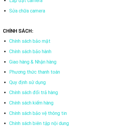
Lắp đặt camera
Tầm xa hồng ngoại 30m với công nghệ hồng ngoại
Sửa chữa camera
thông minh.
Hỗ trợ khe cắm thẻ nhớ 256GB.
CHÍNH SÁCH:
Hỗ trợ tên miền DSSDDNS, P2P.
Chính sách bảo mật
Ống kính cố định 3.6mm.
Chính sách bảo hành
Chuẩn tương thích Onvif 2.4.
Giao hàng & Nhận hàng
Chuẩn chống nước IP67.
Phương thức thanh toán
Điện áp DC12V hoặc PoE (802.3af), công suất <5W.
Quy định sử dụng
Nhiệt độ hoạt động: -40° C ~ +60° C.
Chính sách đổi trả hàng
Chất liệu kim loại.
Chính sách kiểm hàng
Xuất xứ: Trung Quốc.
Chính sách bảo vệ thông tin
Bảo hành: 24 tháng.
Chính sách biên tập nội dung
4. Camera IP Dahua ngoài trời cố định DH-IPC-