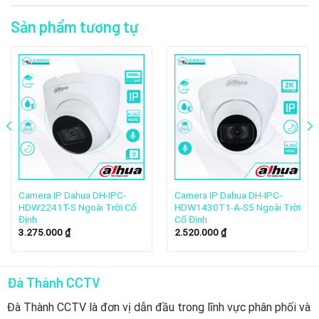
HDBW2230EP-S-S2
của nước nào?
Sản phẩm tương tự
Dahua Technology là nhà sản xuất thiết bị giám sát
video đa quốc gia của Trung Quốc, trụ sở tại Hàng
Châu, Chiết Giang. Thành lập năm 2001, Dahua hiện là
nhà sản xuất thiết bị giám sát lớn thứ hai thế giới tính
theo doanh thu, với văn phòng tại hơn 180 quốc gia và
35 chi nhánh trên toàn cầu.
2. Hành trình phát triển của thương hiệu
Camera Dahua
Camera IP Dahua DH-IPC-
Camera IP Dahua DH-IPC-
HDW2241T-S Ngoài Trời Cố
HDW1430T1-A-S5 Ngoài Trời
Định
Cố Định
3.275.000
₫
2.520.000
₫
Đà Thành CCTV
Đà Thành CCTV là đơn vị dẫn đầu trong lĩnh vực phân phối và