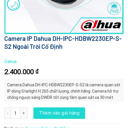
Camera IP Dahua DH-IPC-HDBW2230EP-S-
S2 Ngoài Trời Cố Định
Dahua
2.400.000
₫
Camera Dahua DH-IPC-HDBW2230EP-S-S2 là camera quan sát
IP dòng Starlight H.265 chất lượng, chính hãng. Camera hỗ trợ
chống ngược sáng DWDR tốt cùng tầm quan sát xa 30 mét.
Camera IP Dahua DH-IPC-HDBW2230EP-S-S2 Ngoài Trời Cố Định s
Thêm vào giỏ hàng