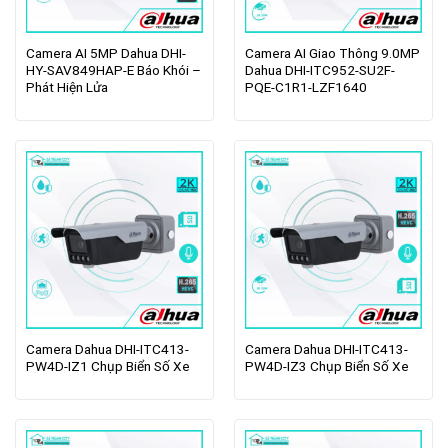
Camera AI 5MP Dahua DHI-
Camera AI Giao Thông 9.0MP
HY-SAV849HAP-E Báo Khói –
Dahua DHI-ITC952-SU2F-
Phát Hiện Lửa
PQE-C1R1-LZF1640
Camera Dahua DHI-ITC413-
Camera Dahua DHI-ITC413-
PW4D-IZ1 Chụp Biển Số Xe
PW4D-IZ3 Chụp Biển Số Xe