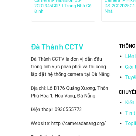
on DS-
Camera IP Hikvision DS-
Camera IP Hikv
Trong Nhà
2CD2345G0P-I Trong Nhà Cố
DS-2CD2D25G1-
Định
Nhà
Đà Thành CCTV
THÔNG 
Liên 
Đà Thành CCTV là đơn vị dẫn đầu
trong lĩnh vực phân phối và thi công
Giới 
lắp đặt hệ thống camera tại Đà Nẵng.
Tuyể
Được thành lập với năm 2001 Hikvision đã phát tri
Singapore, Australia, Brazil, Nam Phi và Dubai…H
Địa chỉ: Lô B176 Quảng Xương, Thôn
CHUYÊ
Hikvision cũng phát triển mạnh mẽ với 35 chi nhá
Phú Hòa 1, Hòa Vang, Đà Nẵng
Kiến
2. Quá trình hình thành và phát
Điện thoại: 0936555773
Tin 
Topl
Website: http://cameradanang.org/