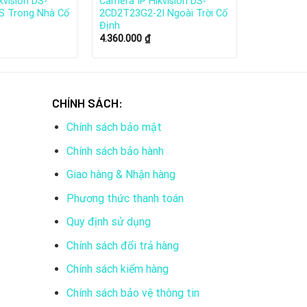
kvision DS-
Camera IP Hikvision DS-
S Trong Nhà Cố
2CD2T23G2-2I Ngoài Trời Cố
Định
4.360.000
₫
CHÍNH SÁCH:
Chính sách bảo mật
Chính sách bảo hành
Giao hàng & Nhận hàng
toàn thế giới như Hoa Kỳ, Hà Lan, Ý, Anh,
m bảo hành tại Hồng Kong. Ngay tại quê nhà,
Phương thức thanh toán
Quy định sử dụng
Chính sách đổi trả hàng
Chính sách kiểm hàng
Chính sách bảo vệ thông tin