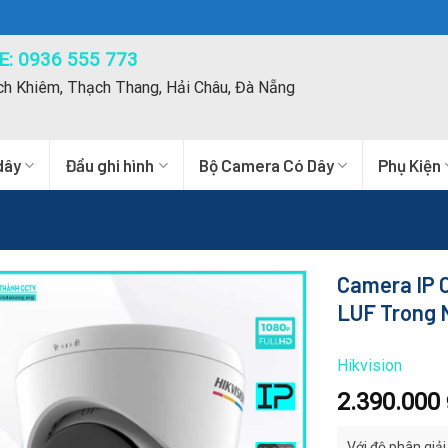
: 0936 555 773
ch Khiêm, Thạch Thang, Hải Châu, Đà Nẵng
dây
Đầu ghi hình
Bộ Camera Có Dây
Phụ Kiện
Camera IP 
LUF Trong 
Hikvision
2.390.000
Với độ phân giả