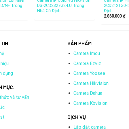
ision 2M MINI
Camera IP ColorVu Hikvision
Camera IP Hi
D/NF Trong
DS-2CD2327G2-LU Trong
2CD2121G0-I
Nhà Cố Định
Định
2.860.000
₫
TIN
SẢN PHẨM
hệ
Camera Imou
thiệu
Camera Ezviz
n dụng
Camera Yoosee
ển mạnh mẽ, trở thành công ty đa quốc gia với 25 chi nhánh trên 
ikvision cũng có công ty liên kết với Ấn Độ và Nga, một trung tâ
Camera Hikvision
N MỤC:
nh trên toàn quốc.
Camera Dahua
 thức và tư vấn
 triển của thương hiệu Hikvision
Camera Kbvision
tức
DỊCH VỤ
ist
Lắp đặt camera