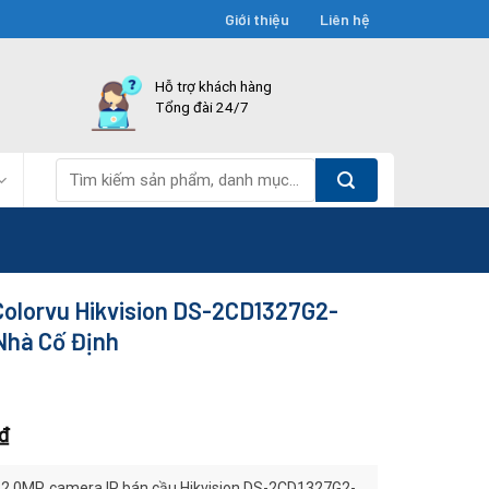
Giới thiệu
Liên hệ
Hỗ trợ khách hàng
Tổng đài 24/7
Tìm
kiếm:
Colorvu Hikvision DS-2CD1327G2-
Nhà Cố Định
₫
i 2.0MP, camera IP bán cầu Hikvision DS-2CD1327G2-