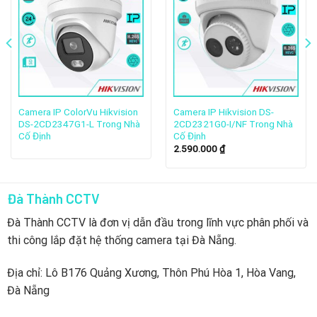
với Ấn Độ và Nga, một trung tâm bảo hành tại Hồng Kong.
Ngay tại quê nhà, Hikvision cũng phát triển mạnh mẽ với 35
chi nhánh trên toàn quốc.
2. Hành trình phát triển của thương hiệu Hikvision
Camera IP ColorVu Hikvision
Camera IP Hikvision DS-
DS-2CD2347G1-L Trong Nhà
2CD2321G0-I/NF Trong Nhà
Cố Định
Cố Định
2.590.000
₫
Đà Thành CCTV
Đà Thành CCTV là đơn vị dẫn đầu trong lĩnh vực phân phối và
thi công lắp đặt hệ thống camera tại Đà Nẵng.
Địa chỉ: Lô B176 Quảng Xương, Thôn Phú Hòa 1, Hòa Vang,
Hikvision là công ty được thành lập vào năm 2001 với 49%
Đà Nẵng
vốn nước ngoài. Nó sử dụng hơn 18.000 người và có giá trị
vốn hóa thị trường hơn 20 tỷ USD (số liệu chính thức từ