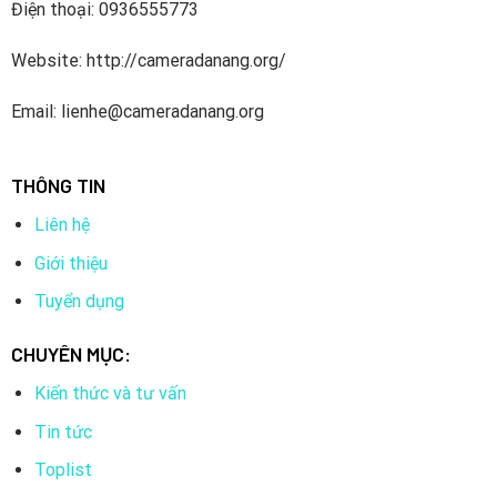
Điện thoại: 0936555773
năm 2016).
Website: http://cameradanang.org/
Công ty sản xuất hệ thống giám sát và các thiết bị khác
liên quan đến ngành an ninh. Hikvision rất phổ biến trong số
Email: lienhe@cameradanang.org
các nhà tích hợp và đại lý hệ thống an ninh bán sản phẩm
của họ trên toàn thế giới.
THÔNG TIN
3. Camera IP ColorVu Hikvision DS-2CD2T27G1-L
Liên hệ
có những ưu điểm gì nổi bật?
Giới thiệu
Tuyển dụng
CHUYÊN MỤC:
Kiến thức và tư vấn
Tin tức
Toplist