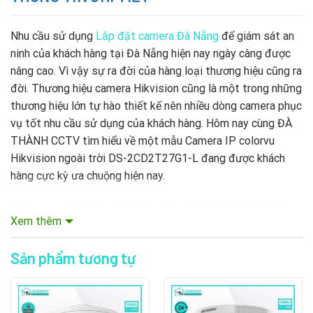
Nhu cầu sử dụng
Lắp đặt camera Đà Nẵng
để giám sát an
ninh của khách hàng tại Đà Nẵng hiện nay ngày càng được
nâng cao. Vì vậy sự ra đời của hàng loại thương hiệu cũng ra
đời. Thương hiệu camera Hikvision cũng là một trong những
thương hiệu lớn tự hào thiết kế nên nhiều dòng camera phục
vụ tốt nhu cầu sử dụng của khách hàng. Hôm nay cùng ĐÀ
THÀNH CCTV tìm hiểu về một mẫu Camera IP colorvu
Hikvision ngoài trời DS-2CD2T27G1-L đang được khách
hàng cực kỳ ưa chuộng hiện nay.
1. Camera IP ColorVu Hikvision DS-2CD2T27G1-L
Xem thêm
xuất xứ từ đâu?
Được thành lập với năm 2001 Hikvision đã phát triển mạnh
Sản phẩm tương tự
mẽ, trở thành công ty đa quốc gia với 25 chi nhánh trên toàn
thế giới như Hoa Kỳ, Hà Lan, Ý, Anh, Singapore, Australia,
Brazil, Nam Phi và Dubai…Hikvision cũng có công ty liên kết