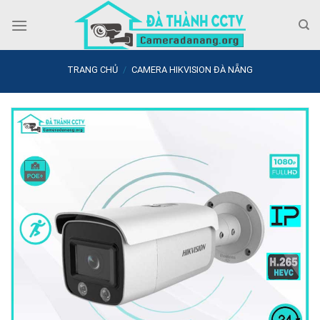
Skip
to
content
TRANG CHỦ
/
CAMERA HIKVISION ĐÀ NẴNG