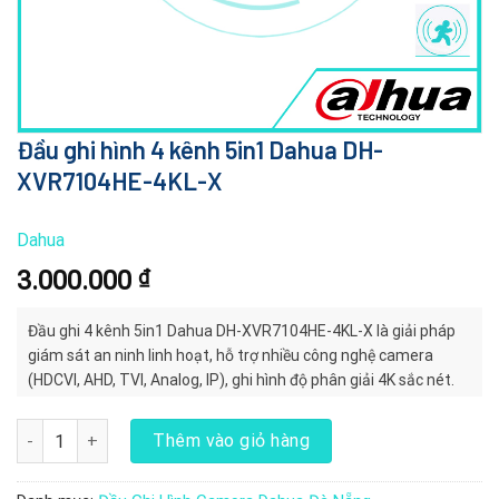
Đầu ghi hình 4 kênh 5in1 Dahua DH-
XVR7104HE-4KL-X
Dahua
3.000.000
₫
Đầu ghi 4 kênh 5in1 Dahua DH-XVR7104HE-4KL-X là giải pháp
giám sát an ninh linh hoạt, hỗ trợ nhiều công nghệ camera
(HDCVI, AHD, TVI, Analog, IP), ghi hình độ phân giải 4K sắc nét.
Với chuẩn nén H.265+ tiết kiệm băng thông, hỗ trợ ổ cứng đến
10TB và tính năng xem từ xa qua ứng dụng DMSS, thiết bị phù
Đầu ghi hình 4 kênh 5in1 Dahua DH-XVR7104HE-4KL-X số lượng
Thêm vào giỏ hàng
hợp cho gia đình, cửa hàng, văn phòng và doanh nghiệp.