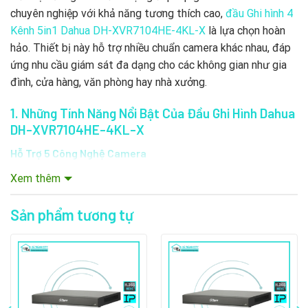
chuyên nghiệp với khả năng tương thích cao,
đầu Ghi hình 4
Kênh 5in1 Dahua DH-XVR7104HE-4KL-X
là lựa chọn hoàn
hảo. Thiết bị này hỗ trợ nhiều chuẩn camera khác nhau, đáp
ứng nhu cầu giám sát đa dạng cho các không gian như gia
đình, cửa hàng, văn phòng hay nhà xưởng.
1. Những Tính Năng Nổi Bật Của Đầu Ghi Hình Dahua
DH-XVR7104HE-4KL-X
Hỗ Trợ 5 Công Nghệ Camera
Đầu ghi hình 5in1 hỗ trợ HDCVI, AHD, TVI, Analog và IP,
Xem thêm
giúp bạn dễ dàng mở rộng hoặc nâng cấp hệ thống giám
sát.
Sản phẩm tương tự
Có thể kết nối đồng thời cả camera Analog và camera IP,
mang lại sự linh hoạt tối đa.
Ghi Hình Độ Phân Giải 4K Sắc Nét
Hỗ trợ độ phân giải lên đến 4K (8MP) cho chất lượng