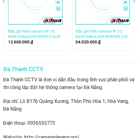
hình ảnh rõ nét, trung thực.
Hình ảnh chi tiết, giúp dễ dàng nhận diện đối tượng, biển
số xe hay các sự kiện quan trọng.
Đầu ghi hình camera IP 16
Đầu ghi hình camera IP 32
kênh Dahua DHI-NVR5216-EI
kênh Dahua DHI-NVR5832-EI
Chuẩn Nén H.265+/H.265
12.600.000
₫
34.020.000
₫
Công nghệ H.265+/H.265 giúp tiết kiệm băng thông và
dung lượng lưu trữ, đảm bảo hiệu suất hoạt động tối ưu.
Giảm tải hệ thống mà vẫn giữ được chất lượng hình ảnh
Đà Thành CCTV
cao.
Đà Thành CCTV là đơn vị dẫn đầu trong lĩnh vực phân phối và
thi công lắp đặt hệ thống camera tại Đà Nẵng.
Hỗ Trợ Ổ Cứng Dung Lượng Lớn
Hỗ trợ ổ cứng SATA dung lượng tối đa 10TB, giúp lưu
Địa chỉ: Lô B176 Quảng Xương, Thôn Phú Hòa 1, Hòa Vang,
trữ dữ liệu lâu dài.
Đà Nẵng
Quản lý dữ liệu hiệu quả, đảm bảo ghi hình liên tục mà
Điện thoại: 0936555773
không lo hết dung lượng.
Website: http://cameradanang.org/