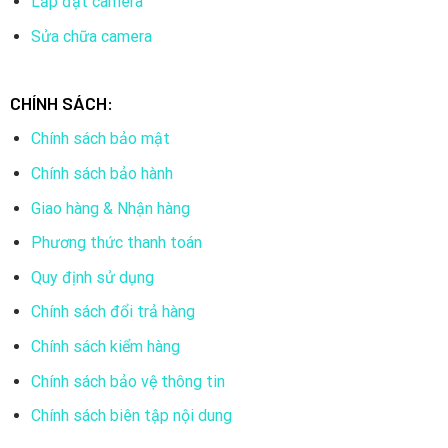
Lắp đặt camera
Độ phân giải:
2 Megapixel (1920 x 1080 pixels)
Sửa chữa camera
Cảm biến:
CMOS
Góc nhìn:
102 độ
CHÍNH SÁCH:
Tiêu cự ống kính:
3.6mm
Chính sách bảo mật
Độ nhạy sáng:
0.01 Lux (màu) / 0 Lux (đen trắng)
Chính sách bảo hành
Tốc độ khung hình:
25fps@2MP
Giao hàng & Nhận hàng
Chuẩn nén video:
H.265+/H.265/H.264+/H.264
Phương thức thanh toán
Kết nối mạng:
Ethernet 10/100 Mbps
Quy định sử dụng
Hỗ trợ ONVIF:
Có
Chính sách đổi trả hàng
Chức năng phát hiện chuyển động:
Có
Chính sách kiểm hàng
Chức năng ghi âm:
Hỗ trợ ghi âm qua mic tích hợp
Chính sách bảo vệ thông tin
Nguồn cấp:
DC 12V hoặc POE
Chính sách biên tập nội dung
Nhiệt độ hoạt động:
-20°C đến 60°C