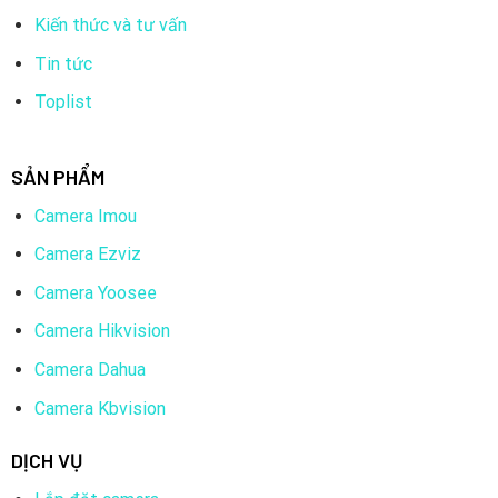
Switch 8 cổng: Số lượng 01
Kiến thức và tư vấn
Tin tức
Toplist
SẢN PHẨM
Camera Imou
Camera Ezviz
Camera Yoosee
Camera Hikvision
Thông Số Kỹ Thuật Của Combo 7 Camera KBvision
Camera Dahua
IP POE 2.0MP
Camera Kbvision
Camera IP Full Color 2MP bán cầu KBVISION KX-AF2112N3
Model:
KX-AF2112N3
DỊCH VỤ
Loại camera:
IP bán cầu