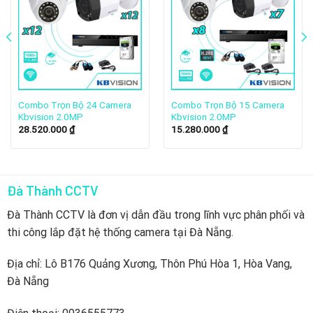
cạnh đó, yếu tố chất lượng hoàn toàn được đảm bảo.
KBVISION KX-AF2112N2 là dòng camera chất lượng cao.
Sản phẩm có giá thành hợp lý cho các công trình, gia đình,
văn phòng, cửa hàng, trường học.
2. Quá trìnhhình thành thương hiệu camera
Combo Trọn Bộ 24 Camera
Combo Trọn Bộ 15 Camera
Kbvision
Kbvision 2.0MP
Kbvision 2.0MP
28.520.000
₫
15.280.000
₫
Đà Thành CCTV
Đà Thành CCTV là đơn vị dẫn đầu trong lĩnh vực phân phối và
thi công lắp đặt hệ thống camera tại Đà Nẵng.
Địa chỉ: Lô B176 Quảng Xương, Thôn Phú Hòa 1, Hòa Vang,
Đà Nẵng
Kbvision, thành lập vào năm 1998 tại Hoa Kỳ, đã tích lũy