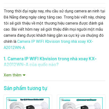
Trong thời đại ngày nay, nhu cầu sử dụng camera an ninh tại
Đà Nẵng đang ngày càng tăng cao. Trong bài viết này, chúng
tôi sẽ giới thiệu về một thương hiệu camera được đánh giá
cao. Bài viết hôm nay sẽ giới thiệu đến mọi người một mẫu
camera đang được khách hàng gần xa cực kỳ ưa chuộng đó
chính là
Camera IP WIFI Kbvision trong nhà xoay KX-
A2012WN-A
1. Camera IP WIFI Kbvision trong nhà xoay KX-
A2012WN-A
của quốc nào?
KBVISION là thương hiệu camera xuất xứ từ Mỹ . Chất
Xem thêm
lượng sản phẩm sở hữu công nghệ USA được sản xuất tại
nhiều nhà máy trên thế giới, Mỹ, Hồng Kong, Đài Loan, Trung
Sản phẩm tương tự
Quốc.
KBVISION chuyên cung cấp những giải pháp an ninh toàn
diện, với mức chi phí cạnh tranh, phù hợp với thị trường; bên