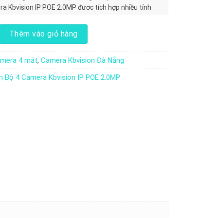
a Kbvision IP POE 2.0MP đươc tích hợp nhiều tính
 Camera Kbvision IP POE 2.0MP số lượng
Thêm vào giỏ hàng
mera 4 mắt
,
Camera Kbvision Đà Nẵng
 Bộ 4 Camera Kbvision IP POE 2.0MP