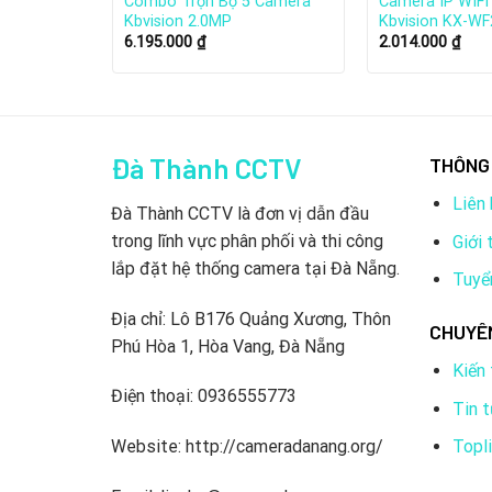
4 Camera
Combo Trọn Bộ 5 Camera
Camera IP WIFI 
Kbvision 2.0MP
Kbvision KX-WF
6.195.000
₫
2.014.000
₫
Đà Thành CCTV
THÔNG 
Liên 
Đà Thành CCTV là đơn vị dẫn đầu
trong lĩnh vực phân phối và thi công
Giới 
lắp đặt hệ thống camera tại Đà Nẵng.
Tuyể
Địa chỉ: Lô B176 Quảng Xương, Thôn
CHUYÊ
Phú Hòa 1, Hòa Vang, Đà Nẵng
Kiến
Sản phẩm của Combo Trọn Bộ 4
Điện thoại: 0936555773
Tin 
Mắt camera quan sát Kbvision trong nhà: Số l
Topl
Website: http://cameradanang.org/
Mắt camera quan sát Kbvision ngoài trời: Số 