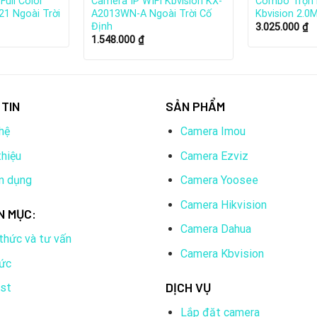
Full Color
Camera IP WIFI Kbvision KX-
Combo Trọn 
21 Ngoài Trời
A2013WN-A Ngoài Trời Cố
Kbvision 2.0
Định
3.025.000
₫
1.548.000
₫
TIN
SẢN PHẨM
hệ
Camera Imou
thiệu
Camera Ezviz
n dụng
Camera Yoosee
Camera Hikvision
N MỤC:
Camera Dahua
 thức và tư vấn
 Camera Kbvision IP POE 2.0MP bao gồ
Camera Kbvision
tức
ượng 2
DỊCH VỤ
ist
lượng 2
Lắp đặt camera