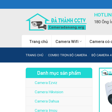
Skip
to
HOTLINE
content
180 Ông Í
Trang chủ
Camera Wifi
Camera có 
TRANG CHỦ
/
COMBO TRỌN BỘ CAMERA
/
BỘ CAMERA 4
Danh mục sản phẩm
Camera Ezviz
Camera Hikvision
Camera Dahua
Camera Imou