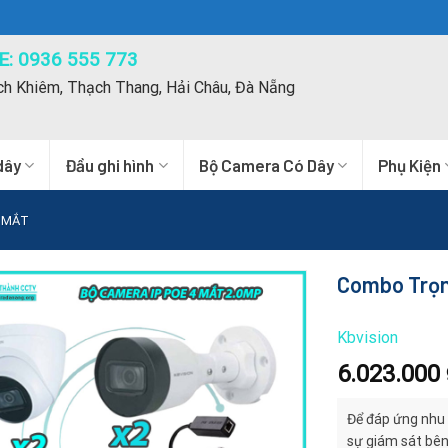
: 0936 555 773
ch Khiêm, Thạch Thang, Hải Châu, Đà Nẵng
dây
Đầu ghi hình
Bộ Camera Có Dây
Phụ Kiện
 MẮT
Combo Trọn
Kbvision
6.023.000
Để đáp ứng nhu 
sự giám sát bên