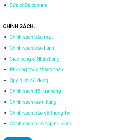
Sửa chữa camera
Ống kính 2.8/3.6mm
Tầm xa hồng ngoại 30m/ Tầm xa ánh sáng trắng: 20m
CHÍNH SÁCH:
DWDR, vỏ kim loại
Chính sách bảo mật
4 chuẩn tín hiệu TVI/AHD/CVI/CVBS, có nút chuyển
Chính sách bảo hành
Tích hợp Mic, truyền âm thanh qua cáp đồng trục
Giao hàng & Nhận hàng
Tiêu chuẩn IP67
Phương thức thanh toán
Camera Ngoài Trời
Quy định sử dụng
Cảm biến ảnh CMOS 2MP
Chính sách đổi trả hàng
Ống kính 2.8/3.6mm
Chính sách kiểm hàng
Tầm xa hồng ngoại 30m/ Tầm xa ánh sáng trắng: 20m
Chính sách bảo vệ thông tin
DWDR, vỏ kim loại
Chính sách biên tập nội dung
4 chuẩn tín hiệu TVI/AHD/CVI/CVBS, có nút chuyển
Tích hợp Mic, truyền âm thanh qua cáp đồng trục