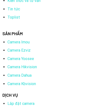
Kiến thức và tư vấn
Nguồn camera: Số lượng 02
Tin tức
Balun: số lượng 4
Toplist
SẢN PHẨM
Camera Imou
Camera Ezviz
Camera Yoosee
Camera Hikvision
Camera Dahua
Thông số kỹ thuật của
Combo Trọn Bộ 2 Camera
Camera Kbvision
Hikvision 5.0MP
DỊCH VỤ
Camera Trong Nhà
Lắp đặt camera
Cảm biến ảnh CMOS 2MP