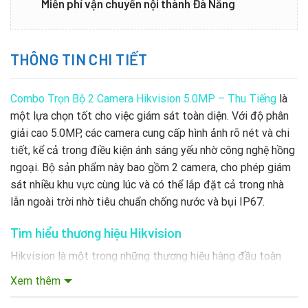
Miễn phí vận chuyển nội thành Đà Nẵng
THÔNG TIN CHI TIẾT
Combo Trọn Bộ 2 Camera Hikvision 5.0MP – Thu Tiếng
là
một lựa chọn tốt cho việc giám sát toàn diện. Với độ phân
giải cao 5.0MP, các camera cung cấp hình ảnh rõ nét và chi
tiết, kể cả trong điều kiện ánh sáng yếu nhờ công nghệ hồng
ngoại. Bộ sản phẩm này bao gồm 2 camera, cho phép giám
sát nhiều khu vực cùng lúc và có thể lắp đặt cả trong nhà
lẫn ngoài trời nhờ tiêu chuẩn chống nước và bụi IP67.
Tìm hiểu thương hiệu Hikvision
Hikvision là một trong những thương hiệu hàng đầu toàn
cầu trong ngành thiết bị an ninh và giám sát, được thành lập
Xem thêm
vào năm 2001 tại Hàng Châu, Trung Quốc. Nổi bật với sự
đổi mới công nghệ và chất lượng sản phẩm, cung cấp một