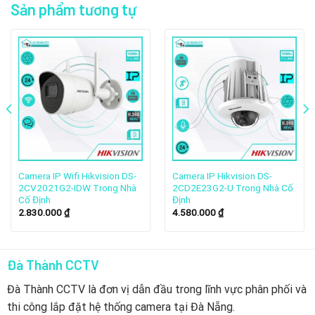
Sản phẩm tương tự
loạt các giải pháp giám sát bao gồm camera IP, camera
analog, camera PTZ (Pan-Tilt-Zoom), và đầu ghi hình
NVR/DVR và
Camera Hikvision Đà Nẵng
luôn cam kết chất
lượng như vậy.
Camera IP Wifi Hikvision DS-
Camera IP Hikvision DS-
2CV2021G2-IDW Trong Nhà
2CD2E23G2-U Trong Nhà Cố
Cố Định
Định
2.830.000
₫
4.580.000
₫
Đà Thành CCTV
Combo trọn bộ có tốt không
Đà Thành CCTV là đơn vị dẫn đầu trong lĩnh vực phân phối và
Combo trọn bộ camera giám sát mang lại nhiều lợi ích, bao
thi công lắp đặt hệ thống camera tại Đà Nẵng.