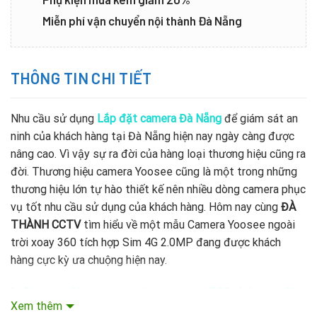
Miễn phí vận chuyển nội thành Đà Nẵng
THÔNG TIN CHI TIẾT
Nhu cầu sử dụng
Lắp đặt camera Đà Nẵng
để giám sát an
ninh của khách hàng tại Đà Nẵng hiện nay ngày càng được
nâng cao. Vì vậy sự ra đời của hàng loại thương hiệu cũng ra
đời. Thương hiệu camera Yoosee cũng là một trong những
thương hiệu lớn tự hào thiết kế nên nhiều dòng camera phục
vụ tốt nhu cầu sử dụng của khách hàng. Hôm nay cùng
ĐÀ
THÀNH CCTV
tìm hiểu về một mẫu Camera Yoosee ngoài
trời xoay 360 tích hợp Sim 4G 2.0MP đang được khách
hàng cực kỳ ưa chuộng hiện nay.
1. Camera Yoosee ngoài trời xoay 360 tích hợp Sim
Xem thêm
4G 2.0MP
của nước nào?