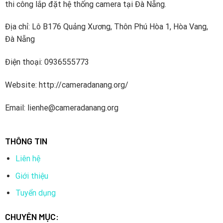
thi công lắp đặt hệ thống camera tại Đà Nẵng.
cầu của người tiêu dùng.
Địa chỉ: Lô B176 Quảng Xương, Thôn Phú Hòa 1, Hòa Vang,
2. Quá trình hình thành thương hiệu Camera
Đà Nẵng
Yoosee
Yoosee đã và đang không ngừng phát triển và đổi mới,
Điện thoại: 0936555773
mang đến những sản phẩm camera giám sát chất lượng
cao, đáp ứng nhu cầu của người tiêu dùng. Thương hiệu này
Website: http://cameradanang.org/
hứa hẹn sẽ tiếp tục phát triển mạnh mẽ trong tương lai.
Email: lienhe@cameradanang.org
THÔNG TIN
Liên hệ
Giới thiệu
Tuyển dụng
CHUYÊN MỤC: