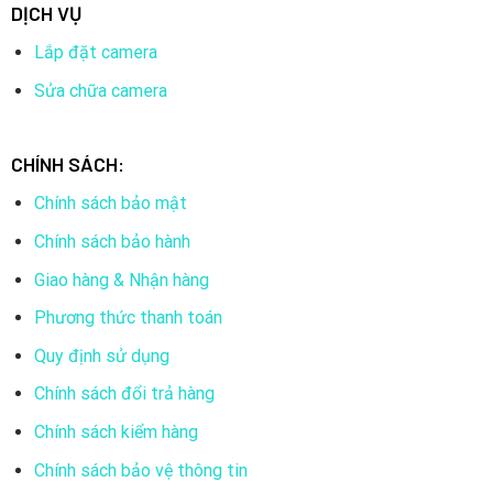
Có màu màu ban đêm
DỊCH VỤ
Có micro và loa hỗ trợ đàm thoại hai chiều
Lắp đặt camera
Tùy chỉnh cảnh báo bằng giọng nói
Sửa chữa camera
Phát hiện dáng người sử dụng công nghệ AI
Nhận diện & điều khiển bằng cử chỉ vẫy tay
CHÍNH SÁCH:
Vùng phát hiện tùy chỉnh
Chính sách bảo mật
Cảnh báo bằng còi và đèn nháy
Chính sách bảo hành
Hỗ trợ 3 chế độ hoạt động: màu ban đêm, hồng ngoại
Giao hàng & Nhận hàng
ban đêm, màu thông minh
Phương thức thanh toán
Hồng ngoại 30m
Quy định sử dụng
Thiết kế IP67 chống chịu thời tiết
Chính sách đổi trả hàng
Công nghệ nén video H.265
Chính sách kiểm hàng
Hỗ trợ thẻ nhớ MicroSD (Tối đa 512 GB) & Dịch vụ lưu
Chính sách bảo vệ thông tin
trữ EZVIZ CloudPlay