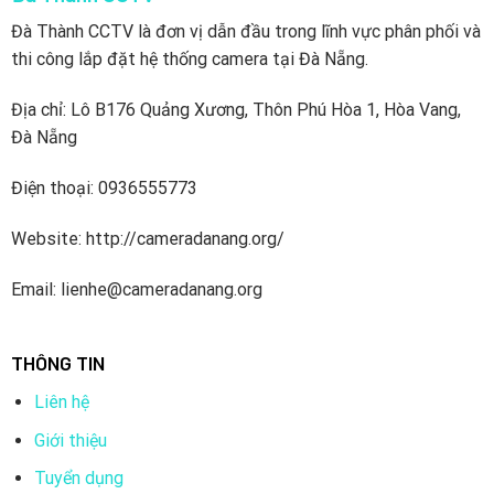
Được công nhận là một trong những nhà lãnh đạo về trí tuệ
Đà Thành CCTV là đơn vị dẫn đầu trong lĩnh vực phân phối và
nhân tạo. Ezviz đang dẫn đầu trong việc áp dụng trí tuệ
thi công lắp đặt hệ thống camera tại Đà Nẵng.
nhân tạo vào các sản phẩm camera an ninh của mình.
Địa chỉ: Lô B176 Quảng Xương, Thôn Phú Hòa 1, Hòa Vang,
2. Camera Wifi Ezviz H3C Ngoài Trời Cố Định 4MP
Đà Nẵng
của nước nào?
Điện thoại: 0936555773
Website: http://cameradanang.org/
Email: lienhe@cameradanang.org
THÔNG TIN
Liên hệ
Giới thiệu
EZVIZ, một thương hiệu cung cấp thiết bị an ninh, nhà
Tuyển dụng
thông minh toàn cầu – là công ty con của Hikvision với sứ