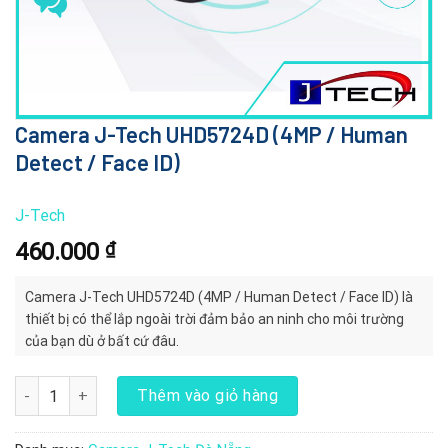
Camera J-Tech UHD5724D (4MP / Human
Detect / Face ID)
J-Tech
460.000
₫
Camera J-Tech UHD5724D (4MP / Human Detect / Face ID) là
thiết bị có thể lắp ngoài trời đảm bảo an ninh cho môi trường
của bạn dù ở bất cứ đâu.
Camera J-Tech UHD5724D (4MP / Human Detect / Face ID) số lượ
Thêm vào giỏ hàng