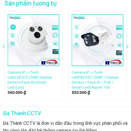
đầu đến từ Nhật bản
Sản phẩm tương tự
Camera IP J-Tech
Camera IP J-Tech
UAI5282CS (3MP/Human
UAIP8205C (3MP / Human
Detect/Face ID/Smart
Detect / Face ID / PoE /
Led/Loa)
Smart Led) Ngoài Trời
Trong thời đại số hóa, an ninh trở thành yếu tố không thể
360.000
₫
530.000
₫
thiếu. Công nghệ tiên tiến đã khiến việc sở hữu hệ thống
giám sát an ninh hiệu quả quan trọng hơn bao giờ hết. Trong
đó, thương hiệu J-Tech nổi bật với các sản phẩm đáng tin
Đà Thành CCTV
cậy.
Đà Thành CCTV là đơn vị dẫn đầu trong lĩnh vực phân phối và
thi công lắp đặt hệ thống camera tại Đà Nẵng.