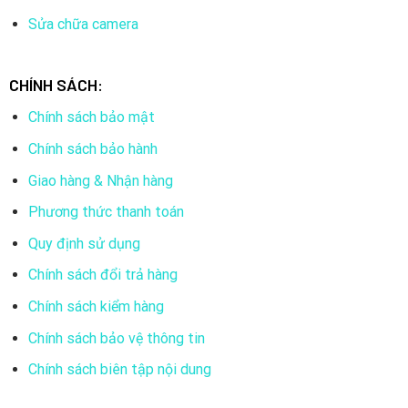
Ghi hình, ghi âm, cảnh báo
: Ghi hình, âm thanh và gửi cảnh
báo khi phát hiện người.
Sửa chữa camera
Face ID
: Nhận diện khuôn mặt, tìm kiếm video theo cá
nhân.
CHÍNH SÁCH:
Human Detect
: Phát hiện người, bỏ qua thú nuôi <5kg.
Chính sách bảo mật
PoE
: Cấp nguồn qua dây mạng, không cần adaptor.
Chính sách bảo hành
Loa
: Đàm thoại hai chiều, phát lời chào/còi báo động.
Giao hàng & Nhận hàng
Smart LED
: Đèn bật tự động, ghi video màu.
Phương thức thanh toán
H.265+
: Nén video tiết kiệm dung lượng.
Quy định sử dụng
Thiết kế bền bỉ
: Vỏ kim loại, lắp đặt ngoài trời.
Chính sách đổi trả hàng
5. Đà Thành CCTV – Đơn vị cung cấp thiết bị JTech
Chính sách kiểm hàng
ở Đà Nẵng
Chính sách bảo vệ thông tin
Chính sách biên tập nội dung