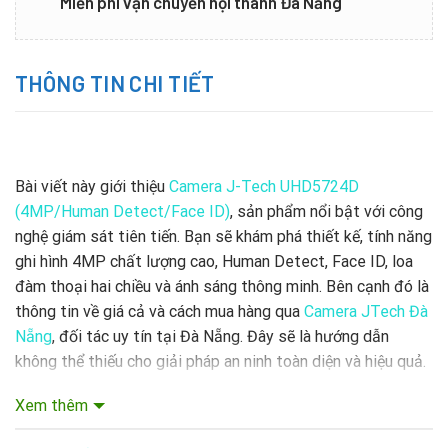
Miễn phí vận chuyển nội thành Đà Nẵng
THÔNG TIN CHI TIẾT
Bài viết này giới thiệu
Camera J-Tech UHD5724D
(4MP/Human Detect/Face ID)
, sản phẩm nổi bật với công
nghệ giám sát tiên tiến. Bạn sẽ khám phá thiết kế, tính năng
ghi hình 4MP chất lượng cao, Human Detect, Face ID, loa
đàm thoại hai chiều và ánh sáng thông minh. Bên cạnh đó là
thông tin về giá cả và cách mua hàng qua
Camera JTech Đà
Nẵng
, đối tác uy tín tại Đà Nẵng. Đây sẽ là hướng dẫn
không thể thiếu cho giải pháp an ninh toàn diện và hiệu quả.
Xem thêm
1. JTech – Thương hiệu an ninh hàng