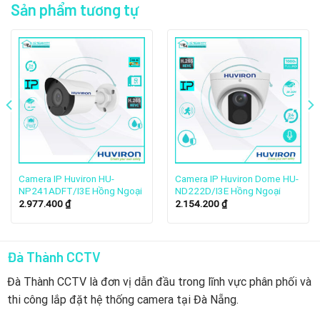
Sản phẩm tương tự
Huviron là một thương hiệu camera giám sát nổi tiếng tại
Hàn Quốc với lịch sử hình thành và phát triển lâu đời.
Camera IP Huviron HU-
Camera IP Huviron Dome HU-
NP241ADFT/I3E Hồng Ngoại
ND222D/I3E Hồng Ngoại
Huviron được biết đến với các sản phẩm camera giám sát
2.977.400
₫
2.154.200
₫
chất lượng cao, độ bền tốt và giá thành hợp lý. Các sản
phẩm của Huviron được sử dụng rộng rãi tại các khu vực
dân cư, khu công nghiệp, khu thương mại,…
Đà Thành CCTV
Đà Thành CCTV là đơn vị dẫn đầu trong lĩnh vực phân phối và
Tại Việt Nam, Huviron đã nhanh chóng trở thành một trong
thi công lắp đặt hệ thống camera tại Đà Nẵng.
những thương hiệu camera giám sát hàng đầu. Các sản