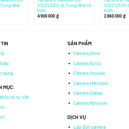
Hikvision DS-
Camera IP Hikvision DS-
Camera IP Hi
Trong Nhà
2CD2523G2-IS Trong Nhà Cố
2CD2121G0-I
Định
Định
4.900.000
₫
2.860.000
₫
TIN
SẢN PHẨM
hệ
Camera Imou
thiệu
Camera Ezviz
n dụng
Camera Yoosee
Camera Hikvision
N MỤC:
Camera Dahua
 thức và tư vấn
Camera Kbvision
tức
 với 49% vốn nước ngoài. Nó sử dụng hơn 18.000 người và có giá 
DỊCH VỤ
ist
Lắp đặt camera