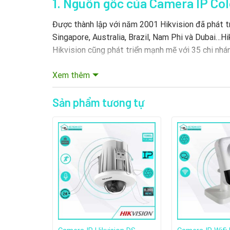
1. Nguồn gốc của Camera IP Co
Được thành lập với năm 2001 Hikvision đã phát tri
Singapore, Australia, Brazil, Nam Phi và Dubai…H
Hikvision cũng phát triển mạnh mẽ với 35 chi nhá
2. Quá trình hình thành và phát
Xem thêm
Sản phẩm tương tự