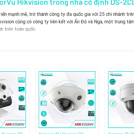
lorVu Hikvision trong nhà cố định DS-2
ển mạnh mẽ, trở thành công ty đa quốc gia với 25 chi nhánh trên 
ikvision cũng có công ty liên kết với Ấn Độ và Nga, một trung tâ
nh trên toàn quốc.
 triển của thương hiệu Hikvision