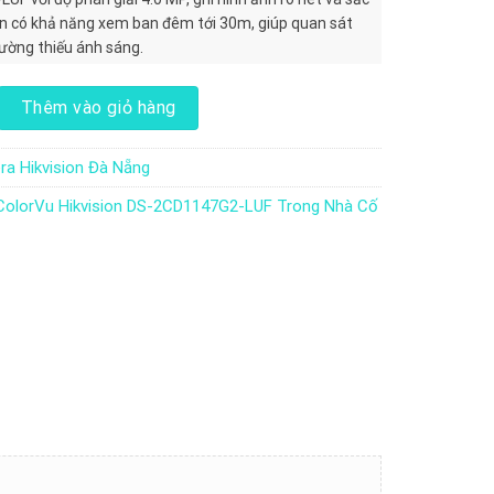
còn có khả năng xem ban đêm tới 30m, giúp quan sát
rường thiếu ánh sáng.
Vu Hikvision DS-2CD1147G2-LUF Trong Nhà Cố Định số lượng
Thêm vào giỏ hàng
a Hikvision Đà Nẵng
ColorVu Hikvision DS-2CD1147G2-LUF Trong Nhà Cố