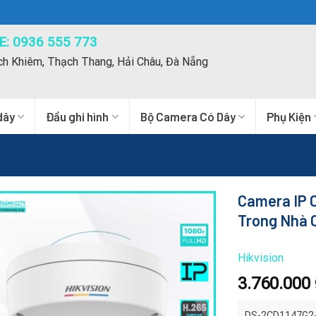
: 0936 555 773
ch Khiêm, Thạch Thang, Hải Châu, Đà Nẵng
dây
Đầu ghi hình
Bộ Camera Có Dây
Phụ Kiện
Camera IP 
Trong Nhà 
Hikvision
3.760.000
DS-2CD1147G2-LU