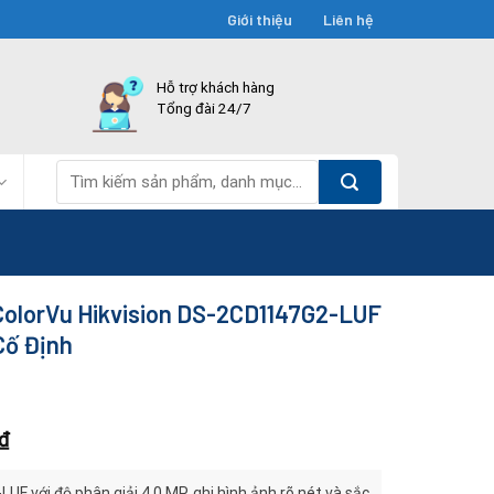
Giới thiệu
Liên hệ
Hỗ trợ khách hàng
Tổng đài 24/7
Tìm
kiếm:
ColorVu Hikvision DS-2CD1147G2-LUF
Cố Định
₫
F với độ phân giải 4.0 MP, ghi hình ảnh rõ nét và sắc