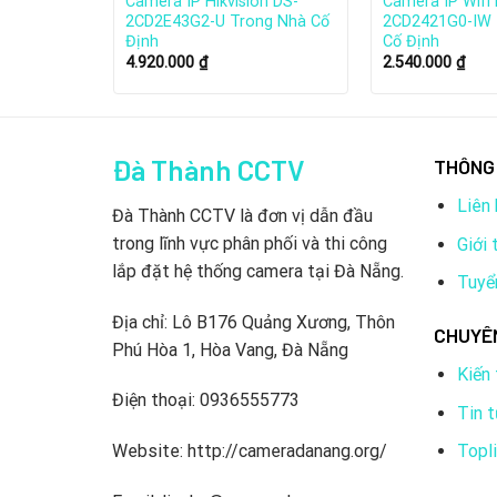
 Hikvision
Camera IP Hikvision DS-
Camera IP Wifi 
 Trong
2CD2E43G2-U Trong Nhà Cố
2CD2421G0-IW 
Định
Cố Định
4.920.000
₫
2.540.000
₫
Đà Thành CCTV
THÔNG 
Liên 
Đà Thành CCTV là đơn vị dẫn đầu
trong lĩnh vực phân phối và thi công
Giới 
lắp đặt hệ thống camera tại Đà Nẵng.
Tuyể
Địa chỉ: Lô B176 Quảng Xương, Thôn
CHUYÊ
Phú Hòa 1, Hòa Vang, Đà Nẵng
Kiến
Điện thoại: 0936555773
Tin 
Hikvision là công ty được thành lập vào năm 2001
Topl
Website: http://cameradanang.org/
chính thức từ năm 2016).