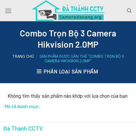
Skip
to
content
Combo Trọn Bộ 3 Camera
Hikvision 2.0MP
TRANG CHỦ
/
SẢN PHẨM ĐƯỢC GẮN THẺ “COMBO TRỌN BỘ 3
CAMERA HIKVISION 2.0MP”
PHÂN LOẠI SẢN PHẨM
Không tìm thấy sản phẩm nào khớp với lựa chọn của bạn.
Mô tả danh mục:
Đà Thành CCTV