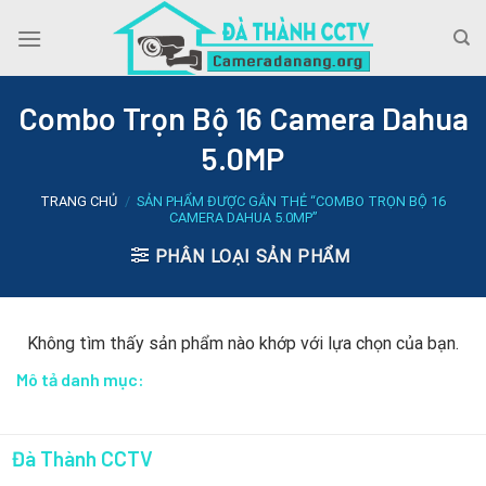
Skip
to
content
Combo Trọn Bộ 16 Camera Dahua
5.0MP
TRANG CHỦ
/
SẢN PHẨM ĐƯỢC GẮN THẺ “COMBO TRỌN BỘ 16
CAMERA DAHUA 5.0MP”
PHÂN LOẠI SẢN PHẨM
Không tìm thấy sản phẩm nào khớp với lựa chọn của bạn.
Mô tả danh mục:
Đà Thành CCTV