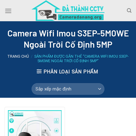
Skip
to
content
Camera Wifi Imou S3EP-5M0WE
Ngoài Trời Cố Định 5MP
TRANG CHỦ
/
SẢN PHẨM ĐƯỢC GẮN THẺ “CAMERA WIFI IMOU S3EP-
5M0WE NGOÀI TRỜI CỐ ĐỊNH 5MP”
PHÂN LOẠI SẢN PHẨM