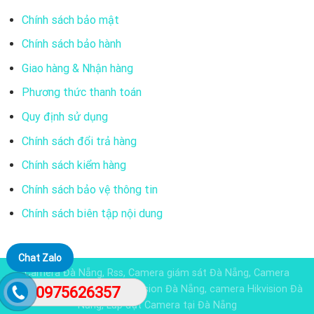
Chính sách bảo mật
Chính sách bảo hành
Giao hàng & Nhận hàng
Phương thức thanh toán
Quy định sử dụng
Chính sách đổi trả hàng
Chính sách kiểm hàng
Chính sách bảo vệ thông tin
Chính sách biên tập nội dung
Chat Zalo
Camera Đà Nẵng, Rss, Camera giám sát Đà Nẵng, Camera
Dahua đà nẵng, Camera KBvision Đà Nẵng, camera Hikvision Đà
0975626357
Nẵng, Lắp đặt Camera tại Đà Nẵng