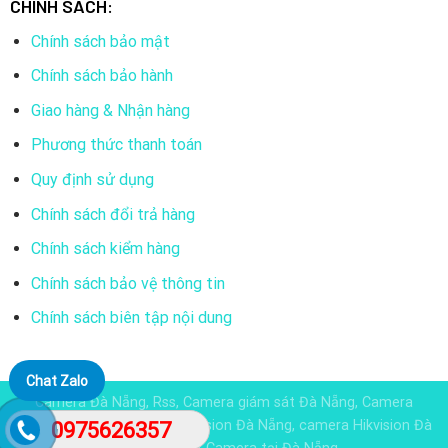
CHÍNH SÁCH:
Chính sách bảo mật
Chính sách bảo hành
Giao hàng & Nhận hàng
Phương thức thanh toán
Quy định sử dụng
Chính sách đổi trả hàng
Chính sách kiểm hàng
Chính sách bảo vệ thông tin
Chính sách biên tập nội dung
Chat Zalo
Camera Đà Nẵng, Rss, Camera giám sát Đà Nẵng, Camera
Dahua đà nẵng, Camera KBvision Đà Nẵng, camera Hikvision Đà
0975626357