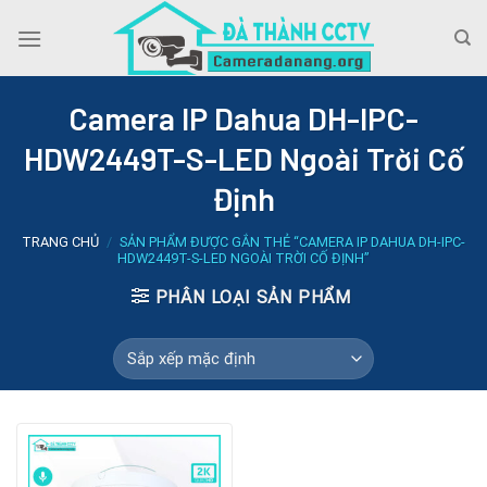
Skip
to
content
Camera IP Dahua DH-IPC-
HDW2449T-S-LED Ngoài Trời Cố
Định
TRANG CHỦ
/
SẢN PHẨM ĐƯỢC GẮN THẺ “CAMERA IP DAHUA DH-IPC-
HDW2449T-S-LED NGOÀI TRỜI CỐ ĐỊNH”
PHÂN LOẠI SẢN PHẨM