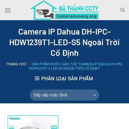
Skip
to
content
Camera IP Dahua DH-IPC-
HDW1239T1-LED-S5 Ngoài Trời
Cố Định
TRANG CHỦ
/
SẢN PHẨM ĐƯỢC GẮN THẺ “CAMERA IP DAHUA DH-IPC-
HDW1239T1-LED-S5 NGOÀI TRỜI CỐ ĐỊNH”
PHÂN LOẠI SẢN PHẨM