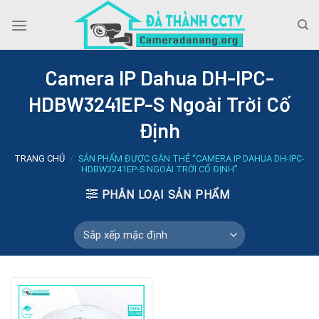
Skip
to
content
Camera IP Dahua DH-IPC-
HDBW3241EP-S Ngoài Trời Cố
Định
TRANG CHỦ
/
SẢN PHẨM ĐƯỢC GẮN THẺ “CAMERA IP DAHUA DH-IPC-
HDBW3241EP-S NGOÀI TRỜI CỐ ĐỊNH”
PHÂN LOẠI SẢN PHẨM