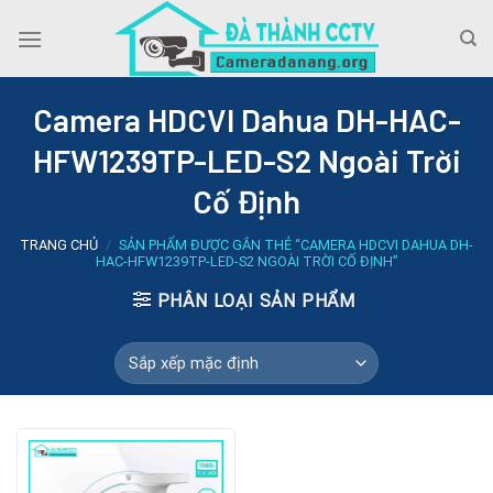
Skip
to
content
Camera HDCVI Dahua DH-HAC-
HFW1239TP-LED-S2 Ngoài Trời
Cố Định
TRANG CHỦ
/
SẢN PHẨM ĐƯỢC GẮN THẺ “CAMERA HDCVI DAHUA DH-
HAC-HFW1239TP-LED-S2 NGOÀI TRỜI CỐ ĐỊNH”
PHÂN LOẠI SẢN PHẨM