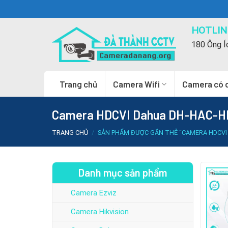
Skip
to
HOTLINE
content
180 Ông Í
Trang chủ
Camera Wifi
Camera có 
Camera HDCVI Dahua DH-HAC-HD
TRANG CHỦ
/
SẢN PHẨM ĐƯỢC GẮN THẺ “CAMERA HDCVI 
Danh mục sản phẩm
Camera Ezviz
Camera Hikvision