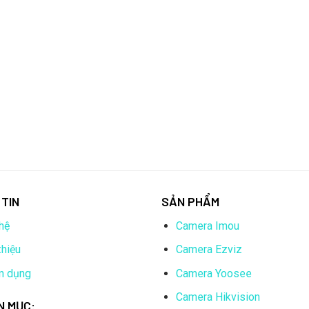
TIN
SẢN PHẨM
hệ
Camera Imou
thiệu
Camera Ezviz
n dụng
Camera Yoosee
Camera Hikvision
N MỤC: