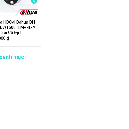
a HDCVI Dahua DH-
DW1500TLMP-IL-A
Trời Cố Định
.000
₫
 danh mục: