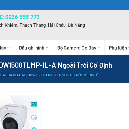
: 0936 555 773
ch Khiêm, Thạch Thang, Hải Châu, Đà Nẵng
dây
Đầu ghi hình
Bộ Camera Có Dây
Phụ Kiện
W1500TLMP-IL-A Ngoài Trời Cố Định
DAHUA DH-HAC-HDW1500TLMP-IL-A NGOÀI TRỜI CỐ ĐỊNH”