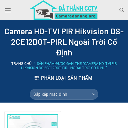
Skip
to
content
Camera HD-TVI PIR Hikvision DS-
2CE12D0T-PIRL Ngoài Trời Cố
Định
TRANG CHỦ
/
SẢN PHẨM ĐƯỢC GẮN THẺ “CAMERA HD-TVI PIR
HIKVISION DS-2CE12D0T-PIRL NGOÀI TRỜI CỐ ĐỊNH”
PHÂN LOẠI SẢN PHẨM