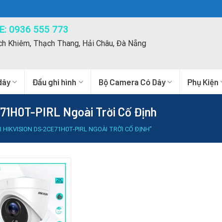
: 0936 555 773
ch Khiêm, Thạch Thang, Hải Châu, Đà Nẵng
dây
Đầu ghi hình
Bộ Camera Có Dây
Phụ Kiện
71H0T-PIRL Ngoài Trời Cố Định
IKVISION DS-2CE71H0T-PIRL NGOÀI TRỜI CỐ ĐỊNH”