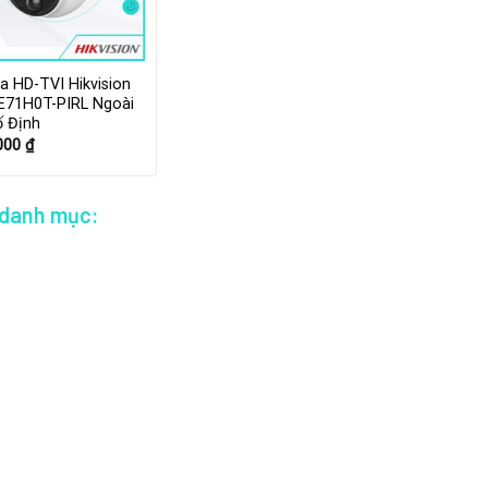
 HD-TVI Hikvision
E71H0T-PIRL Ngoài
ố Định
.000
₫
 danh mục: