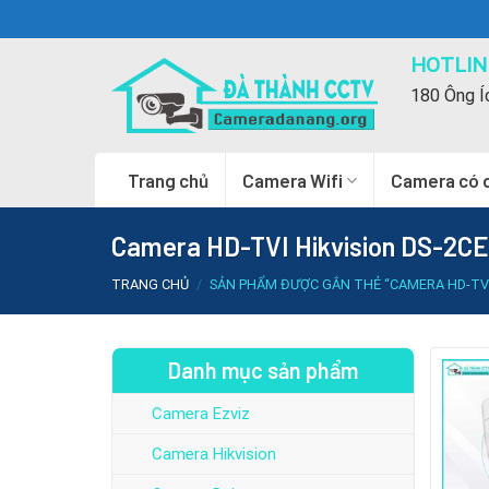
Skip
to
HOTLINE
content
180 Ông Í
Trang chủ
Camera Wifi
Camera có 
Camera HD-TVI Hikvision DS-2CE
TRANG CHỦ
/
SẢN PHẨM ĐƯỢC GẮN THẺ “CAMERA HD-TVI H
Danh mục sản phẩm
Camera Ezviz
Camera Hikvision