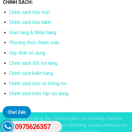
CHÍNH SÁCH:
Chính sách bảo mật
Chính sách bảo hành
Giao hàng & Nhận hàng
Phương thức thanh toán
Quy định sử dụng
Chính sách đổi trả hàng
Chính sách kiểm hàng
Chính sách bảo vệ thông tin
Chính sách biên tập nội dung
Chat Zalo
Camera Đà Nẵng, Rss, Camera giám sát Đà Nẵng, Camera
Dahua đà nẵng, Camera KBvision Đà Nẵng, camera Hikvision Đà
0975626357