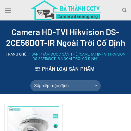
Skip
to
content
Camera HD-TVI Hikvision DS-
2CE56D0T-IR Ngoài Trời Cố Định
TRANG CHỦ
/
SẢN PHẨM ĐƯỢC GẮN THẺ “CAMERA HD-TVI HIKVISION
DS-2CE56D0T-IR NGOÀI TRỜI CỐ ĐỊNH”
PHÂN LOẠI SẢN PHẨM