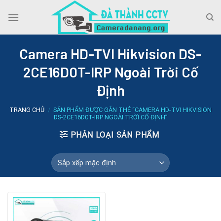
Skip
to
content
Camera HD-TVI Hikvision DS-
2CE16D0T-IRP Ngoài Trời Cố
Định
TRANG CHỦ
/
SẢN PHẨM ĐƯỢC GẮN THẺ “CAMERA HD-TVI HIKVISION
DS-2CE16D0T-IRP NGOÀI TRỜI CỐ ĐỊNH”
PHÂN LOẠI SẢN PHẨM