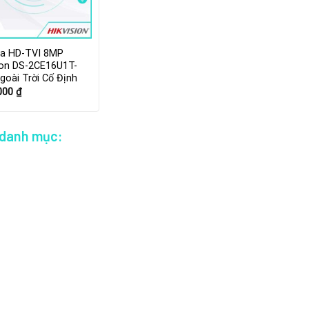
a HD-TVI 8MP
ion DS-2CE16U1T-
goài Trời Cố Định
.000
₫
 danh mục: