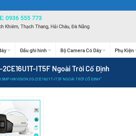
: 0936 555 773
ch Khiêm, Thạch Thang, Hải Châu, Đà Nẵng
dây
Đầu ghi hình
Bộ Camera Có Dây
Phụ Kiện
-2CE16U1T-IT5F Ngoài Trời Cố Định
8MP HIKVISION DS-2CE16U1T-IT5F NGOÀI TRỜI CỐ ĐỊNH”