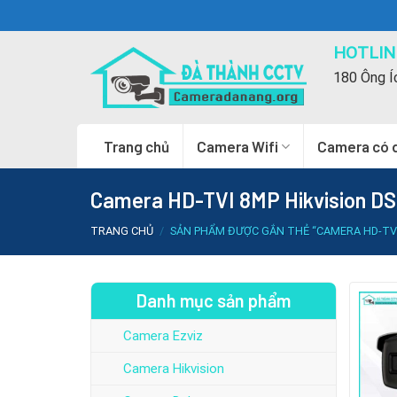
Skip
to
HOTLINE
content
180 Ông Í
Trang chủ
Camera Wifi
Camera có 
Camera HD-TVI 8MP Hikvision DS
TRANG CHỦ
/
SẢN PHẨM ĐƯỢC GẮN THẺ “CAMERA HD-TVI 
Danh mục sản phẩm
Camera Ezviz
Camera Hikvision