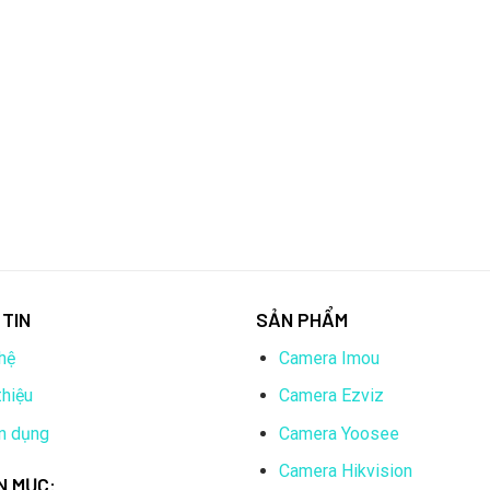
TIN
SẢN PHẨM
hệ
Camera Imou
thiệu
Camera Ezviz
n dụng
Camera Yoosee
Camera Hikvision
N MỤC: