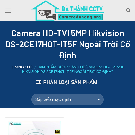
Skip
to
content
Camera HD-TVI 5MP Hikvision
DS-2CE17H0T-IT5F Ngoài Trời Cố
Định
TRANG CHỦ
/
SẢN PHẨM ĐƯỢC GẮN THẺ “CAMERA HD-TVI 5MP
HIKVISION DS-2CE17H0T-IT5F NGOÀI TRỜI CỐ ĐỊNH”
PHÂN LOẠI SẢN PHẨM