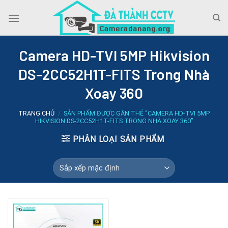
Skip
to
content
Camera HD-TVI 5MP Hikvision
DS-2CC52H1T-FITS Trong Nhà
Xoay 360
TRANG CHỦ
/
SẢN PHẨM ĐƯỢC GẮN THẺ “CAMERA HD-TVI 5MP
HIKVISION DS-2CC52H1T-FITS TRONG NHÀ XOAY 360”
PHÂN LOẠI SẢN PHẨM