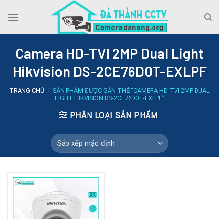
Skip
to
content
Camera HD-TVI 2MP Dual Light
Hikvision DS-2CE76D0T-EXLPF
TRANG CHỦ
/
SẢN PHẨM ĐƯỢC GẮN THẺ “CAMERA HD-TVI 2MP DUAL
LIGHT HIKVISION DS-2CE76D0T-EXLPF”
PHÂN LOẠI SẢN PHẨM