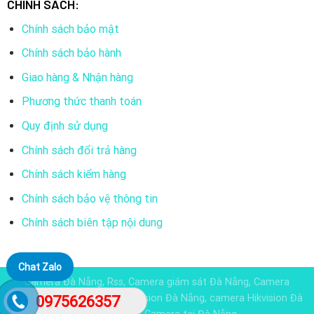
CHÍNH SÁCH:
Chính sách bảo mật
Chính sách bảo hành
Giao hàng & Nhận hàng
Phương thức thanh toán
Quy định sử dụng
Chính sách đổi trả hàng
Chính sách kiểm hàng
Chính sách bảo vệ thông tin
Chính sách biên tập nội dung
Chat Zalo
Camera Đà Nẵng, Rss, Camera giám sát Đà Nẵng, Camera
Dahua đà nẵng, Camera KBvision Đà Nẵng, camera Hikvision Đà
0975626357