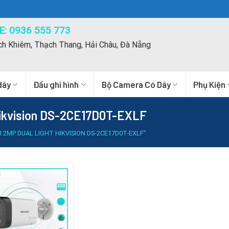
: 0936 555 773
ch Khiêm, Thạch Thang, Hải Châu, Đà Nẵng
dây
Đầu ghi hình
Bộ Camera Có Dây
Phụ Kiện
ikvision DS-2CE17D0T-EXLF
2MP DUAL LIGHT HIKVISION DS-2CE17D0T-EXLF”