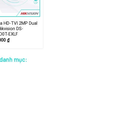
a HD-TVI 2MP Dual
Hikvision DS-
D0T-EXLF
.000
₫
 danh mục: