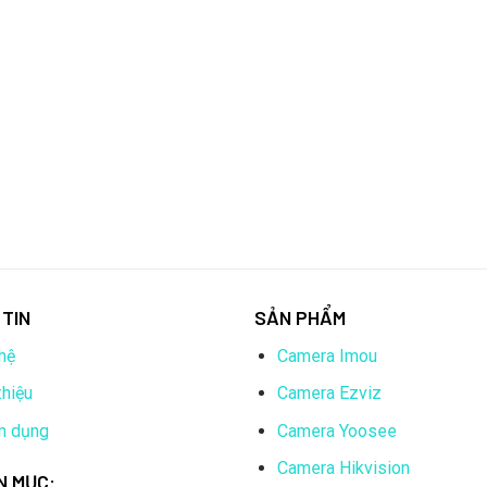
TIN
SẢN PHẨM
hệ
Camera Imou
thiệu
Camera Ezviz
n dụng
Camera Yoosee
Camera Hikvision
N MỤC: