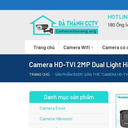
Skip
to
HOTLINE
content
180 Ông Í
Trang chủ
Camera Wifi
Camera có 
Camera HD-TVI 2MP Dual Light H
TRANG CHỦ
/
SẢN PHẨM ĐƯỢC GẮN THẺ “CAMERA HD-TVI 
Danh mục sản phẩm
Camera Ezviz
Camera Hikvision