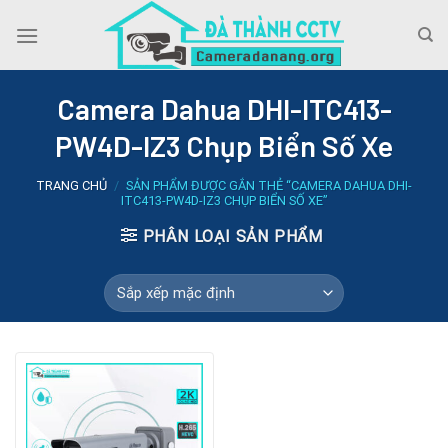
Skip
to
content
Camera Dahua DHI-ITC413-
PW4D-IZ3 Chụp Biển Số Xe
TRANG CHỦ
/
SẢN PHẨM ĐƯỢC GẮN THẺ “CAMERA DAHUA DHI-
ITC413-PW4D-IZ3 CHỤP BIỂN SỐ XE”
PHÂN LOẠI SẢN PHẨM