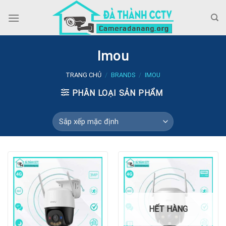
Skip
to
content
Imou
TRANG CHỦ
/
BRANDS
/
IMOU
PHÂN LOẠI SẢN PHẨM
HẾT HÀNG