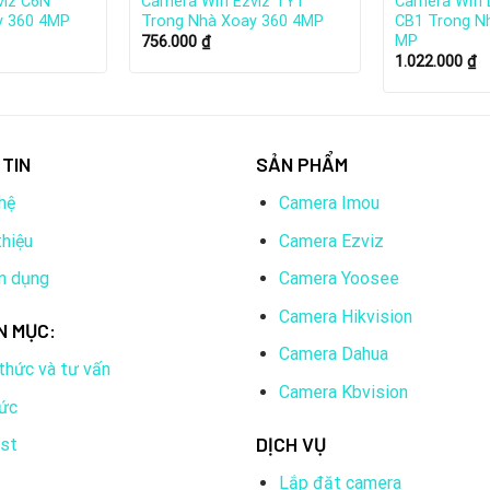
viz C6N
Camera Wifi Ezviz TY1
Camera Wifi 
y 360 4MP
Trong Nhà Xoay 360 4MP
CB1 Trong Nh
MP
756.000
₫
1.022.000
₫
TIN
SẢN PHẨM
hệ
Camera Imou
thiệu
Camera Ezviz
n dụng
Camera Yoosee
 sở tại Trung Quốc chuyên về các thiết bị an ninh và giám sát. 
Camera Hikvision
N MỤC:
c công nghệ.
Camera Dahua
 thức và tư vấn
ninh hàng đầu thế giới. EZVIZ hiện có hơn 100 triệu thiết bị đa
Camera Kbvision
tức
nghệ sáng tạo nhất. EZVIZ đã được vinh danh bởi nhiều tổ chức 
DỊCH VỤ
ist
ề trí tuệ nhân tạo. EZVIZ đang dẫn đầu trong việc áp dụng trí 
Lắp đặt camera