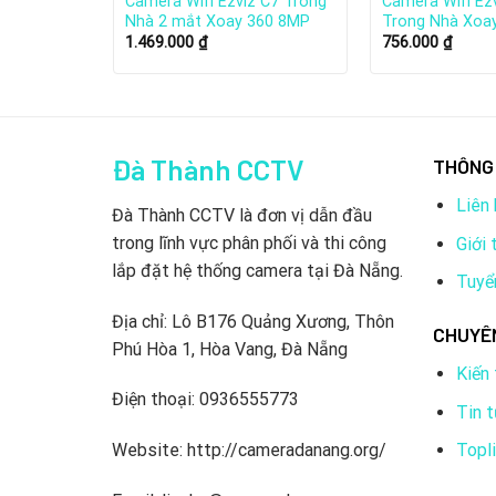
Pin Ezviz
Camera Wifi Ezviz C7 Trong
Camera Wifi Ez
ố Định
Nhà 2 mắt Xoay 360 8MP
Trong Nhà Xoa
1.469.000
₫
756.000
₫
Đà Thành CCTV
THÔNG 
Liên 
Đà Thành CCTV là đơn vị dẫn đầu
trong lĩnh vực phân phối và thi công
Giới 
lắp đặt hệ thống camera tại Đà Nẵng.
Tuyể
EZVIZ là một công ty công nghệ thông tin có trụ
Địa chỉ: Lô B176 Quảng Xương, Thôn
CHUYÊ
kỹ sư và doanh nhân có kinh nghiệm trong lĩnh vự
Phú Hòa 1, Hòa Vang, Đà Nẵng
Kiến
Trở thành một trong những nhà sản xuất camera an 
Điện thoại: 0936555773
Tin 
Được vinh danh là một trong những công ty công 
Topl
Website: http://cameradanang.org/
Được công nhận là một trong những nhà lãnh đạo v