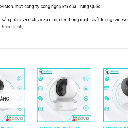
kvision, một công ty công nghệ lớn của Trung Quốc.
sản phẩm và dịch vụ an ninh, nhà thông minh chất lượng cao và
 thông minh,…
thương hiệu camera an ninh hàng đầu thế giới. Các sản phẩm của
g Nhà Xoay 360 2MP
của nước nào?
HÀNG