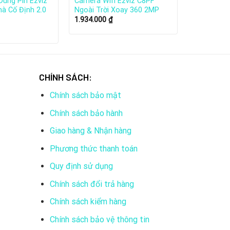
Dùng Pin Ezviz
Camera Wifi Ezviz C8PF
à Cố Định 2.0
Ngoài Trời Xoay 360 2MP
1.934.000
₫
CHÍNH SÁCH:
Chính sách bảo mật
Chính sách bảo hành
Giao hàng & Nhận hàng
Công ty được thành lập vào năm 2013 bởi một nhóm
Phương thức thanh toán
Quy định sử dụng
ng hoạt động trên toàn thế giới.
Chính sách đổi trả hàng
Chính sách kiểm hàng
uy tín, bao gồm Forbes, Fast Company và Gartner.
Chính sách bảo vệ thông tin
tuệ nhân tạo vào các sản phẩm camera an ninh của