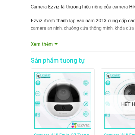
Camera Ezviz là thương hiệu riêng của camera Hi
Ezviz được thành lập vào năm 2013 cung cấp các 
camera an ninh, chuông cửa thông minh, khóa cửa
Ezviz đã nhanh chóng trở thành một trong những 
Xem thêm
lãnh thổ, trong đó có Việt Nam.
Sản phẩm tương tự
2. Camera Wifi Ezviz H6C Tron
HẾT 