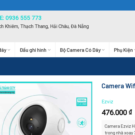
: 0936 555 773
ch Khiêm, Thạch Thang, Hải Châu, Đà Nẵng
dây
Đầu ghi hình
Bộ Camera Có Dây
Phụ Kiện
Camera Wif
Ezviz
476.000
₫
Camera Ezviz H6
trong nhà xoay 3