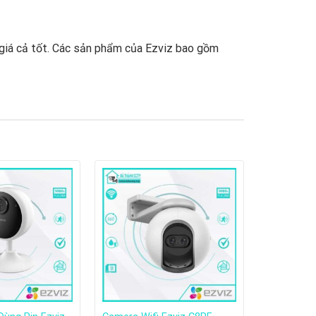
 giá cả tốt. Các sản phẩm của Ezviz bao gồm
 Ezviz được bán tại hơn 100 quốc gia và vùng