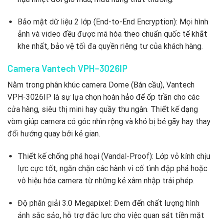
Bảo mật dữ liệu 2 lớp (End-to-End Encryption): Mọi hình
ảnh và video đều được mã hóa theo chuẩn quốc tế khắt
khe nhất, bảo vệ tối đa quyền riêng tư của khách hàng.
Camera Vantech VPH-3026IP
Nằm trong phân khúc camera Dome (Bán cầu), Vantech
VPH-3026IP là sự lựa chọn hoàn hảo để ốp trần cho các
cửa hàng, siêu thị mini hay quầy thu ngân. Thiết kế dạng
vòm giúp camera có góc nhìn rộng và khó bị bẻ gãy hay thay
đổi hướng quay bởi kẻ gian.
Thiết kế chống phá hoại (Vandal-Proof): Lớp vỏ kính chịu
lực cực tốt, ngăn chặn các hành vi cố tình đập phá hoặc
vô hiệu hóa camera từ những kẻ xâm nhập trái phép.
Độ phân giải 3.0 Megapixel: Đem đến chất lượng hình
ảnh sắc sảo, hỗ trợ đắc lực cho việc quan sát tiền mặt