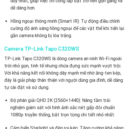
duy nhất, giúp việc thi công lắp đặt trở nên gọn gàng và
dễ dàng hơn.
Hồng ngoại thông minh (Smart IR): Tự động điều chỉnh
cường độ ánh sáng hồng ngoại để các vật thể khi tiến lại
gần camera không bị lóa trắng.
Camera TP-Link Tapo C320WS
TP-Link Tapo C320WS là dòng camera an ninh Wi-Fi ngoài
trời nhỏ gọn, tinh tế nhưng chứa đựng sức mạnh vượt trội.
Với khả năng kết nối không dây mạnh mẽ nhờ ăng-ten kép,
đây là giải pháp thân thiện với người dùng gia đình, dễ dàng
tự cài đặt và sử dụng.
Độ phân giải QHD 2K (2560×1440): Nâng tầm trải
nghiệm giám sát với hình ảnh sắc nét gấp đôi chuẩn
1080p truyền thống, bắt trọn từng chi tiết nhỏ nhất.
Cảm biến Starlight và đèn rọi kép: Tăng cường khả năng