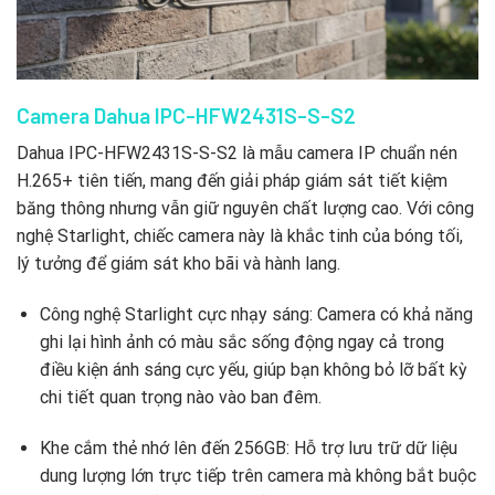
Camera Dahua IPC-HFW2431S-S-S2
Dahua IPC-HFW2431S-S-S2 là mẫu camera IP chuẩn nén
H.265+ tiên tiến, mang đến giải pháp giám sát tiết kiệm
băng thông nhưng vẫn giữ nguyên chất lượng cao. Với công
nghệ Starlight, chiếc camera này là khắc tinh của bóng tối,
lý tưởng để giám sát kho bãi và hành lang.
Công nghệ Starlight cực nhạy sáng: Camera có khả năng
ghi lại hình ảnh có màu sắc sống động ngay cả trong
điều kiện ánh sáng cực yếu, giúp bạn không bỏ lỡ bất kỳ
chi tiết quan trọng nào vào ban đêm.
Khe cắm thẻ nhớ lên đến 256GB: Hỗ trợ lưu trữ dữ liệu
dung lượng lớn trực tiếp trên camera mà không bắt buộc