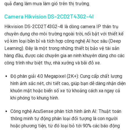
quả đang làm mưa làm gió trên thị trường.
Camera Hikvision DS-2CD2T43G2-4I
Hikvision DS-2CD2T43G2-4I là dòng camera IP thân trụ
chuyên dụng cho môi trường ngoài trời, nổi bật với thiết kế
vỏ kim loại bền bỉ và tích hợp công nghệ AI học sâu (Deep
Learning). Đây là một trong những thiết bị bảo vệ tài sản
hàng đầu, được các chuyên gia an ninh khuyên dùng cho các
công trình như biệt thự, nhà xưởng và bãi đỗ xe.
Độ phân giải 4.0 Megapixel (2K+): Cung cấp chất lượng
hình ảnh sắc nét, chi tiết cao, giúp bạn dễ dàng nhận diện
khuôn mặt hoặc biển số xe từ khoảng cách xa ngay cả
khi phóng to khung hình.
Công nghệ AcuSense phân tích hình ảnh AI: Thuật toán
thông minh tự động phân loại đối tượng là con người
hoặc phương tiện, từ đó loại bỏ tới 90% các báo động