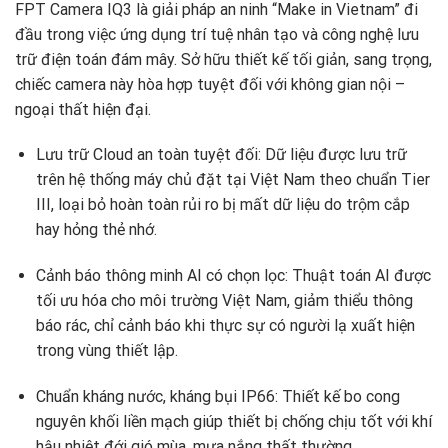
FPT Camera IQ3 là giải pháp an ninh “Make in Vietnam” đi
đầu trong việc ứng dụng trí tuệ nhân tạo và công nghệ lưu
trữ điện toán đám mây. Sở hữu thiết kế tối giản, sang trọng,
chiếc camera này hòa hợp tuyệt đối với không gian nội –
ngoại thất hiện đại.
Lưu trữ Cloud an toàn tuyệt đối: Dữ liệu được lưu trữ
trên hệ thống máy chủ đặt tại Việt Nam theo chuẩn Tier
III, loại bỏ hoàn toàn rủi ro bị mất dữ liệu do trộm cắp
hay hỏng thẻ nhớ.
Cảnh báo thông minh AI có chọn lọc: Thuật toán AI được
tối ưu hóa cho môi trường Việt Nam, giảm thiểu thông
báo rác, chỉ cảnh báo khi thực sự có người lạ xuất hiện
trong vùng thiết lập.
Chuẩn kháng nước, kháng bụi IP66: Thiết kế bo cong
nguyên khối liền mạch giúp thiết bị chống chịu tốt với khí
hậu nhiệt đới gió mùa, mưa nắng thất thường.