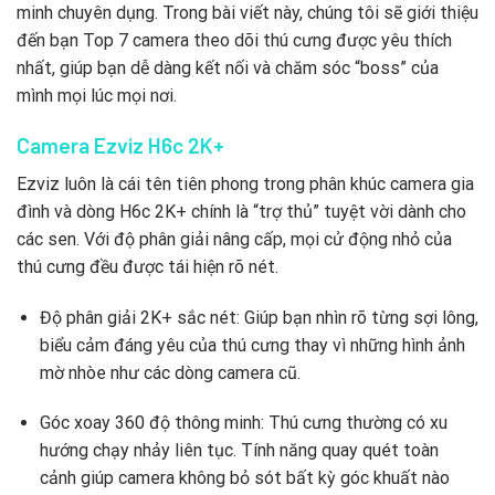
minh chuyên dụng. Trong bài viết này, chúng tôi sẽ giới thiệu
đến bạn Top 7 camera theo dõi thú cưng được yêu thích
nhất, giúp bạn dễ dàng kết nối và chăm sóc “boss” của
mình mọi lúc mọi nơi.
Camera Ezviz H6c 2K+
Ezviz luôn là cái tên tiên phong trong phân khúc camera gia
đình và dòng H6c 2K+ chính là “trợ thủ” tuyệt vời dành cho
các sen. Với độ phân giải nâng cấp, mọi cử động nhỏ của
thú cưng đều được tái hiện rõ nét.
Độ phân giải 2K+ sắc nét: Giúp bạn nhìn rõ từng sợi lông,
biểu cảm đáng yêu của thú cưng thay vì những hình ảnh
mờ nhòe như các dòng camera cũ.
Góc xoay 360 độ thông minh: Thú cưng thường có xu
hướng chạy nhảy liên tục. Tính năng quay quét toàn
cảnh giúp camera không bỏ sót bất kỳ góc khuất nào