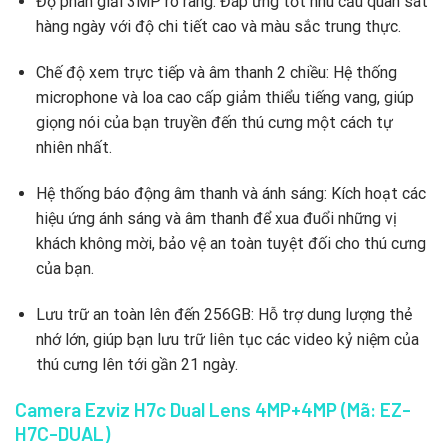
Độ phân giải 3MP rõ ràng: Đáp ứng tốt nhu cầu quan sát
hàng ngày với độ chi tiết cao và màu sắc trung thực.
Chế độ xem trực tiếp và âm thanh 2 chiều: Hệ thống
microphone và loa cao cấp giảm thiểu tiếng vang, giúp
giọng nói của bạn truyền đến thú cưng một cách tự
nhiên nhất.
Hệ thống báo động âm thanh và ánh sáng: Kích hoạt các
hiệu ứng ánh sáng và âm thanh để xua đuổi những vị
khách không mời, bảo vệ an toàn tuyệt đối cho thú cưng
của bạn.
Lưu trữ an toàn lên đến 256GB: Hỗ trợ dung lượng thẻ
nhớ lớn, giúp bạn lưu trữ liên tục các video kỷ niệm của
thú cưng lên tới gần 21 ngày.
Camera Ezviz H7c Dual Lens 4MP+4MP (Mã: EZ-
H7C-DUAL)