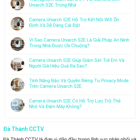
Uniarch S2E Trong Nhà
Camera Uniarch S2E Hỗ Trợ Kết Nối Wifi Ổn
Định Và Dễ Dàng Cài Đặt
Vì Sao Camera Uniarch S2E Là Giải Pháp An Ninh
Trong Nhà Được Ưa Chuộng?
Camera Uniarch S2E Giúp Giám Sát Trẻ Em Và
Người Già Hiệu Quả Ra Sao?
Tính Năng Bảo Vệ Quyền Riêng Tư Privacy Mode
Trên Camera Uniarch S2E
Camera Uniarch S2E Có Hỗ Trợ Lưu Trữ Thẻ
Nhớ Và Đám Mây Không?
Đà Thành CCTV
Đà Thành CCTV là đơn vị dẫn đầu trong lĩnh vực phân phối và