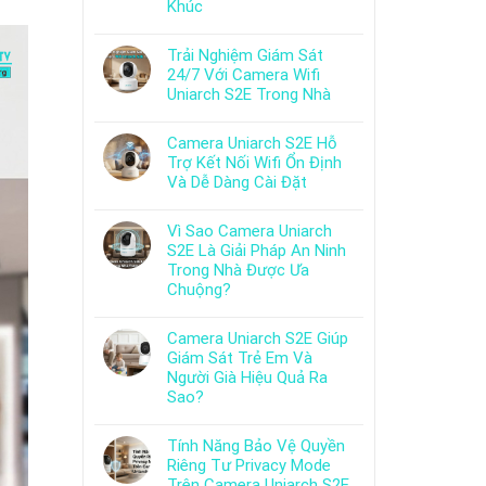
Khúc
Trải Nghiệm Giám Sát
24/7 Với Camera Wifi
Uniarch S2E Trong Nhà
Camera Uniarch S2E Hỗ
Trợ Kết Nối Wifi Ổn Định
Và Dễ Dàng Cài Đặt
Vì Sao Camera Uniarch
S2E Là Giải Pháp An Ninh
Trong Nhà Được Ưa
Chuộng?
Camera Uniarch S2E Giúp
Giám Sát Trẻ Em Và
Người Già Hiệu Quả Ra
Sao?
Tính Năng Bảo Vệ Quyền
Riêng Tư Privacy Mode
Trên Camera Uniarch S2E