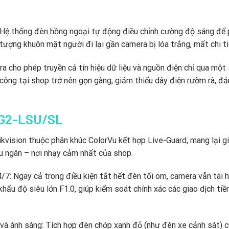
Hệ thống đèn hồng ngoại tự động điều chỉnh cường độ sáng để 
 tượng khuôn mặt người đi lại gần camera bị lóa trắng,
mất chi ti
 cho phép truyền cả tín hiệu dữ liệu và nguồn điện chỉ qua một 
 công tại shop trở nên gọn gàng,
giảm thiểu dây điện rườm rà,
đả
7G2-LSU/SL
ikvision thuộc phân khúc ColorVu kết hợp Live-Guard,
mang lại gi
u ngân – nơi nhạy cảm nhất của shop.
/7:
Ngay cả trong điều kiện tắt hết đèn tối om,
camera vẫn tái h
khẩu độ siêu lớn F1.
0,
giúp kiểm soát chính xác các giao dịch tiề
và ánh sáng:
Tích hợp đèn chớp xanh đỏ (như đèn xe cảnh sát) 