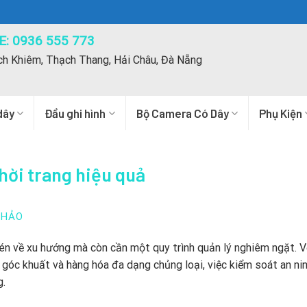
: 0936 555 773
ch Khiêm, Thạch Thang, Hải Châu, Đà Nẵng
dây
Đầu ghi hình
Bộ Camera Có Dây
Phụ Kiện
hời trang hiệu quả
THẢO
bén về xu hướng mà còn cần một quy trình quản lý nghiêm ngặt.
V
 góc khuất và hàng hóa đa dạng chủng loại,
việc kiểm soát an ni
g.