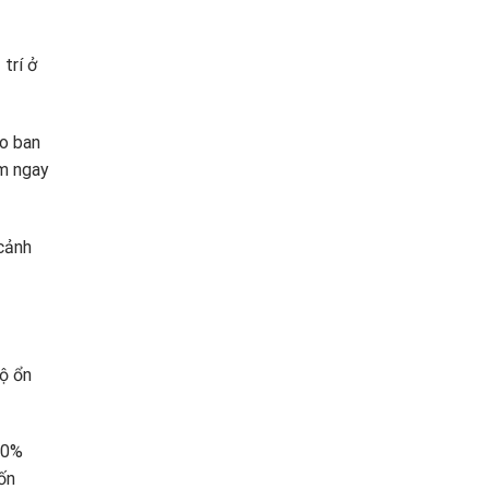
trí ở
ào ban
m ngay
cảnh
độ ổn
50%
ốn