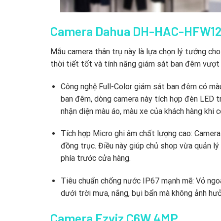
Camera Dahua DH-HAC-HFW1
Mẫu camera thân trụ này là lựa chọn lý tưởng cho
thời tiết tốt và tính năng giám sát ban đêm vượt 
Công nghệ Full-Color giám sát ban đêm có mà
ban đêm,
dòng camera này tích hợp đèn LED tr
nhận diện màu áo,
màu xe của khách hàng khi có
Tích hợp Micro ghi âm chất lượng cao:
Camera đ
đồng trục.
Điều này giúp chủ shop vừa quản lý
phía trước cửa hàng.
Tiêu chuẩn chống nước IP67 mạnh mẽ:
Vỏ ngoà
dưới trời mưa,
nắng,
bụi bẩn mà không ảnh hưởn
Camera Ezviz C6W 4MP