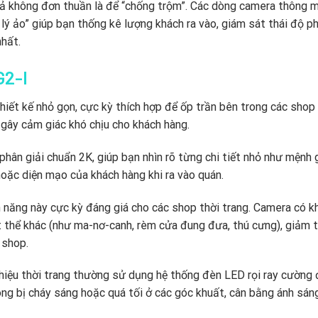
ả không đơn thuần là để “chống trộm”.
Các dòng camera thông m
 lý ảo” giúp bạn thống kê lượng khách ra vào,
giám sát thái độ p
nhất.
G2-I
hiết kế nhỏ gọn,
cực kỳ thích hợp để ốp trần bên trong các shop 
ây cảm giác khó chịu cho khách hàng.
phân giải chuẩn 2K,
giúp bạn nhìn rõ từng chi tiết nhỏ như mệnh 
ặc diện mạo của khách hàng khi ra vào quán.
 năng này cực kỳ đáng giá cho các shop thời trang.
Camera có k
t thể khác (như ma-nơ-canh,
rèm cửa đung đưa,
thú cưng),
giảm t
 shop.
iệu thời trang thường sử dụng hệ thống đèn LED rọi ray cường
g bị cháy sáng hoặc quá tối ở các góc khuất,
cân bằng ánh sán