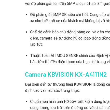
với độ phân giải lên đến 5MP siêu nét sẽ là “ngườ
Độ phân giải 5MP 3K siêu chi tiết:
Cung cấp chấ
xa như biển số xe của khách mà không bị vỡ hìn
Chế độ cảnh báo chủ động bằng còi và đèn ch
đêm,
camera sẽ tự động hú còi báo động đồng 
lập tức.
Thuật toán AI IMOU SENSE chính xác:
Định vị 
báo tức thì đến điện thoại của bạn chỉ trong v
Camera KBVISION KX-A4111N2
Đại diện đến từ thương hiệu KBVISION là dòng c
định cao và màu sắc trung thực.
Chuẩn nén hình ảnh H.265+ tiết kiệm dung lượ
dung lượng lưu trữ trên ổ cứng so với chuẩn cũ