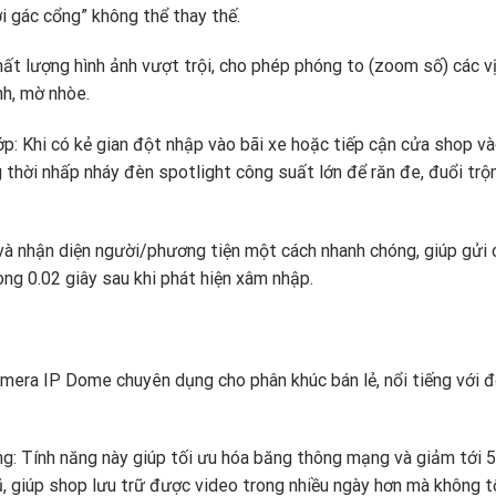
i gác cổng” không thể thay thế.
t lượng hình ảnh vượt trội,
cho phép phóng to (zoom số) các vị 
h,
mờ nhòe.
ớp:
Khi có kẻ gian đột nhập vào bãi xe hoặc tiếp cận cửa shop v
thời nhấp nháy đèn spotlight công suất lớn để răn đe,
đuổi trộ
và nhận diện người/phương tiện một cách nhanh chóng,
giúp gửi 
òng 0.
02 giây sau khi phát hiện xâm nhập.
amera IP Dome chuyên dụng cho phân khúc bán lẻ,
nổi tiếng với 
ng:
Tính năng này giúp tối ưu hóa băng thông mạng và giảm tới 
,
giúp shop lưu trữ được video trong nhiều ngày hơn mà không t