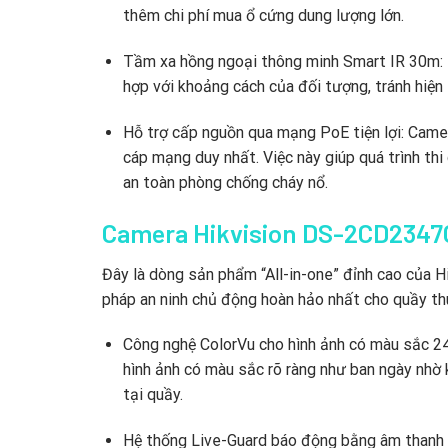
thêm chi phí mua ổ cứng dung lượng lớn.
Tầm xa hồng ngoại thông minh Smart IR 30m:
hợp với khoảng cách của đối tượng,
tránh hiện
Hỗ trợ cấp nguồn qua mạng PoE tiện lợi:
Camera
cáp mạng duy nhất.
Việc này giúp quá trình thi
an toàn phòng chống cháy nổ.
Camera Hikvision DS-2CD234
Đây là dòng sản phẩm “All-in-one” đỉnh cao của H
pháp an ninh chủ động hoàn hảo nhất cho quầy th
Công nghệ ColorVu cho hình ảnh có màu sắc 24
hình ảnh có màu sắc rõ ràng như ban ngày nhờ 
tại quầy.
Hệ thống Live-Guard báo động bằng âm thanh 