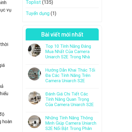
Toplist
(135)
inh
hục vụ
Tuyển dụng
(1)
Bài viết mới nhất
thời
Top 10 Tính Năng Đáng
Mua Nhất Của Camera
Uniarch S2E Trong Nhà
giá
Hướng Dẫn Khai Thác Tối
Đa Các Tính Năng Trên
Camera Uniarch S2E
hả
hiểu
Đánh Giá Chi Tiết Các
Tính Năng Quan Trọng
Của Camera Uniarch S2E
 độ
Những Tính Năng Thông
g hoàn
Minh Giúp Camera Uniarch
S2E Nổi Bật Trong Phân