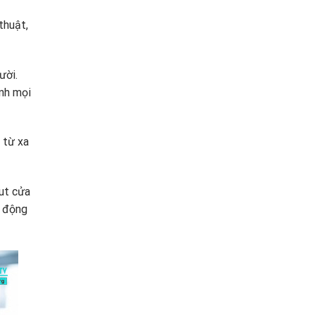
thuật,
ười.
ảnh mọi
 từ xa
ut cửa
ự động