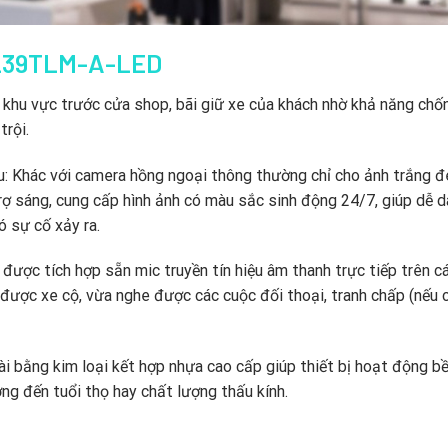
239TLM-A-LED
 khu vực trước cửa shop,
bãi giữ xe của khách nhờ khả năng chố
trội.
u:
Khác với camera hồng ngoại thông thường chỉ cho ảnh trắng đ
ợ sáng,
cung cấp hình ảnh có màu sắc sinh động 24/7,
giúp dễ d
 sự cố xảy ra.
ược tích hợp sẵn mic truyền tín hiệu âm thanh trực tiếp trên c
 được xe cộ,
vừa nghe được các cuộc đối thoại,
tranh chấp (nếu 
i bằng kim loại kết hợp nhựa cao cấp giúp thiết bị hoạt động bề
g đến tuổi thọ hay chất lượng thấu kính.