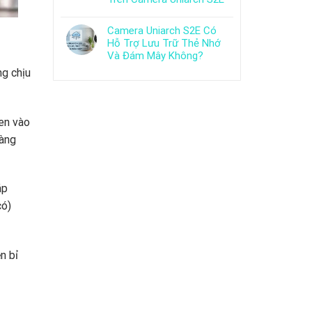
Camera Uniarch S2E Có
Hỗ Trợ Lưu Trữ Thẻ Nhớ
Và Đám Mây Không?
ng chịu
en vào
àng
áp
có)
n bỉ