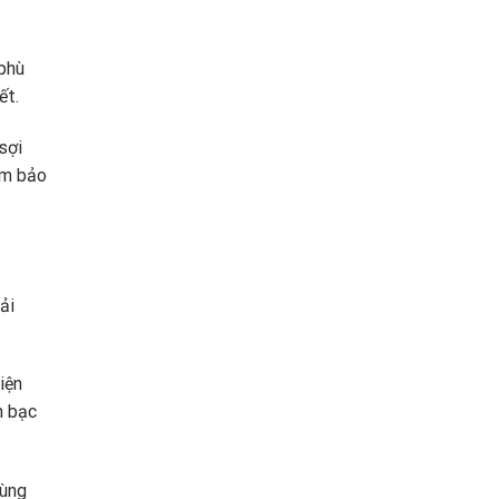
phù
ết.
sợi
m bảo
ải
iện
n bạc
cùng