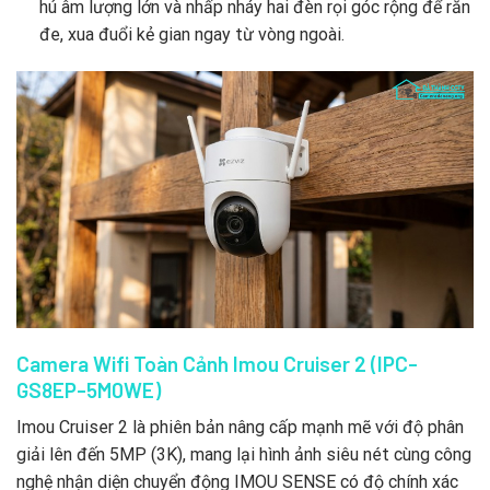
hú âm lượng lớn và nhấp nháy hai đèn rọi góc rộng để răn
đe,
xua đuổi kẻ gian ngay từ vòng ngoài.
Camera Wifi Toàn Cảnh Imou Cruiser 2 (IPC-
GS8EP-5M0WE)
Imou Cruiser 2 là phiên bản nâng cấp mạnh mẽ với độ phân
giải lên đến 5MP (3K),
mang lại hình ảnh siêu nét cùng công
nghệ nhận diện chuyển động IMOU SENSE có độ chính xác