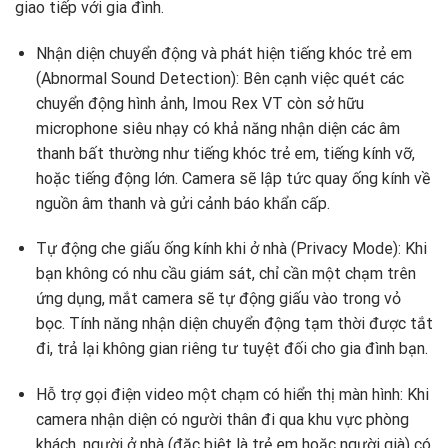
giao tiếp với gia đình.
Nhận diện chuyển động và phát hiện tiếng khóc trẻ em
(Abnormal Sound Detection):
Bên cạnh việc quét các
chuyển động hình ảnh,
Imou Rex VT còn sở hữu
microphone siêu nhạy có khả năng nhận diện các âm
thanh bất thường như tiếng khóc trẻ em,
tiếng kính vỡ,
hoặc tiếng động lớn.
Camera sẽ lập tức quay ống kính về
nguồn âm thanh và gửi cảnh báo khẩn cấp.
Tự động che giấu ống kính khi ở nhà (Privacy Mode):
Khi
bạn không có nhu cầu giám sát,
chỉ cần một chạm trên
ứng dụng,
mắt camera sẽ tự động giấu vào trong vỏ
bọc.
Tính năng nhận diện chuyển động tạm thời được tắt
đi,
trả lại không gian riêng tư tuyệt đối cho gia đình bạn.
Hỗ trợ gọi điện video một chạm có hiển thị màn hình:
Khi
camera nhận diện có người thân đi qua khu vực phòng
khách,
người ở nhà (đặc biệt là trẻ em hoặc người già) có