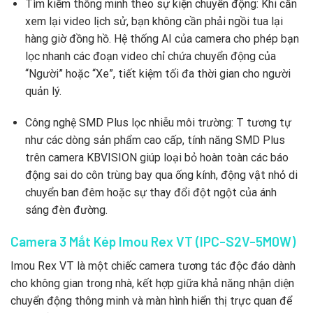
Tìm kiếm thông minh theo sự kiện chuyển động:
Khi cần
xem lại video lịch sử,
bạn không cần phải ngồi tua lại
hàng giờ đồng hồ.
Hệ thống AI của camera cho phép bạn
lọc nhanh các đoạn video chỉ chứa chuyển động của
“Người” hoặc “Xe”,
tiết kiệm tối đa thời gian cho người
quản lý.
Công nghệ SMD Plus lọc nhiễu môi trường:
T tương tự
như các dòng sản phẩm cao cấp,
tính năng SMD Plus
trên camera KBVISION giúp loại bỏ hoàn toàn các báo
động sai do côn trùng bay qua ống kính,
động vật nhỏ di
chuyển ban đêm hoặc sự thay đổi đột ngột của ánh
sáng đèn đường.
Camera 3 Mắt Kép Imou Rex VT (IPC-S2V-5M0W)
Imou Rex VT là một chiếc camera tương tác độc đáo dành
cho không gian trong nhà,
kết hợp giữa khả năng nhận diện
chuyển động thông minh và màn hình hiển thị trực quan để