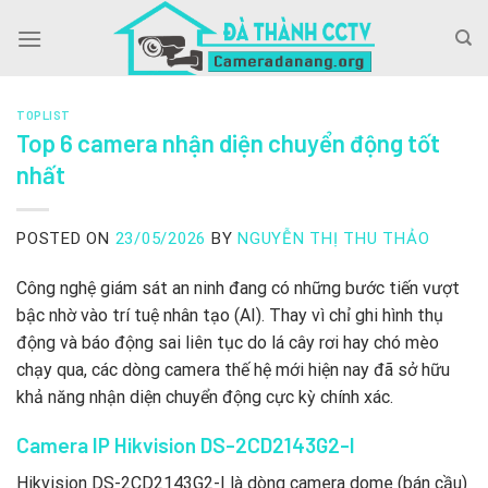
Skip
to
content
TOPLIST
Top 6 camera nhận diện chuyển động tốt
nhất
POSTED ON
23/05/2026
BY
NGUYỄN THỊ THU THẢO
Công nghệ giám sát an ninh đang có những bước tiến vượt
bậc nhờ vào trí tuệ nhân tạo (AI).
Thay vì chỉ ghi hình thụ
động và báo động sai liên tục do lá cây rơi hay chó mèo
chạy qua,
các dòng camera thế hệ mới hiện nay đã sở hữu
khả năng nhận diện chuyển động cực kỳ chính xác.
Camera IP Hikvision DS-2CD2143G2-I
Hikvision DS-2CD2143G2-I là dòng camera dome (bán cầu)