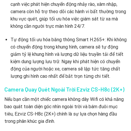
cạnh việc phát hiện chuyển động nhảy rào,
xâm nhập,
camera còn hỗ trợ theo dõi các hành vi bất thường trong
khu vực quét,
giúp tối ưu hóa việc giám sát từ xa mà
không cần người trực màn hình 24/7.
Tự động tối ưu hóa băng thông Smart H.265+:
Khi không
có chuyển động trong khung hình,
camera sẽ tự động
giảm tỷ lệ khung hình và lượng dữ liệu truyền tải để tiết
kiệm dung lượng lưu trữ.
Ngay khi phát hiện có chuyển
động của người hoặc xe,
camera sẽ lập tức tăng chất
lượng ghi hình cao nhất để bắt trọn từng chi tiết.
Camera Quay Quét Ngoài Trời Ezviz CS-H8c (2K+)
Nếu bạn cần một chiếc camera không dây Wifi có khả năng
bao quát toàn diện góc nhìn ngoài trời và bám đuôi mục
tiêu,
Ezviz CS-H8c (2K+) chính là sự lựa chọn hàng đầu
trong phân khúc gia đình.