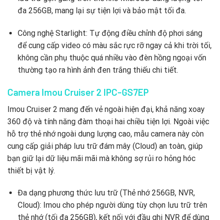
đa 256GB, mang lại sự tiện lợi và bảo mật tối đa.
Công nghệ Starlight: Tự động điều chỉnh độ phơi sáng
để cung cấp video có màu sắc rực rỡ ngay cả khi trời tối,
không cần phụ thuộc quá nhiều vào đèn hồng ngoại vốn
thường tạo ra hình ảnh đen trắng thiếu chi tiết.
Camera Imou Cruiser 2 IPC-GS7EP
Imou Cruiser 2 mang đến vẻ ngoài hiện đại, khả năng xoay
360 độ và tính năng đàm thoại hai chiều tiện lợi. Ngoài việc
hỗ trợ thẻ nhớ ngoài dung lượng cao, mẫu camera này còn
cung cấp giải pháp lưu trữ đám mây (Cloud) an toàn, giúp
bạn giữ lại dữ liệu mãi mãi mà không sợ rủi ro hỏng hóc
thiết bị vật lý.
Đa dạng phương thức lưu trữ (Thẻ nhớ 256GB, NVR,
Cloud): Imou cho phép người dùng tùy chọn lưu trữ trên
thẻ nhớ (tối đa 256GB), kết nối với đầu ghi NVR để dùng