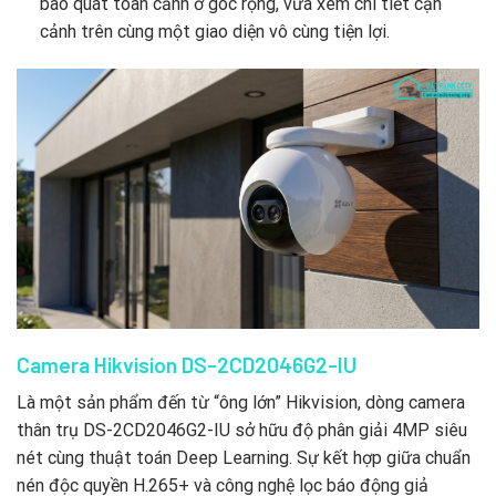
bao quát toàn cảnh ở góc rộng, vừa xem chi tiết cận
cảnh trên cùng một giao diện vô cùng tiện lợi.
Camera Hikvision DS-2CD2046G2-IU
Là một sản phẩm đến từ “ông lớn” Hikvision, dòng camera
thân trụ DS-2CD2046G2-IU sở hữu độ phân giải 4MP siêu
nét cùng thuật toán Deep Learning. Sự kết hợp giữa chuẩn
nén độc quyền H.265+ và công nghệ lọc báo động giả