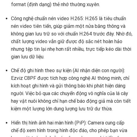
format (định dạng) thẻ nhớ thường xuyên.
Công nghệ chuẩn nén video H.265: H.265 là tiêu chuẩn
nén video tiên tiến, giúp giảm một nửa băng thông và
không gian lưu trữ so với chuẩn H.264 trước đây. Nhờ đó,
chất lượng video vẫn giữ được độ sắc nét hoàn hảo
nhưng tệp tin lại nhẹ hơn rất nhiều, trực tiếp kéo dài thời
gian lưu dữ liệu.
Chế độ ghi hình theo sự kiện (AI nhận diện con người):
Ezviz C8PF được tích hợp công nghệ AI thông minh, chỉ
kích hoạt ghi hình và gửi thông báo khi phát hiện dáng
người. Việc bỏ qua các chuyển động vô nghĩa của lá cây
hay vật nuôi không chỉ hạn chế báo động giả mà còn tiết
kiệm một lượng lớn dung lượng lưu trữ dư thừa.
Hiển thị hình ảnh hai màn hình (PiP): Camera cung cấp
chế độ xem hình trong hình độc đáo, cho phép bạn vừa