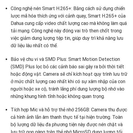
Công nghệ nén Smart H.265+: Bằng cách sử dụng chiến
lược mã hóa thích ứng với cảnh quay, Smart H.265+ của
Dahua cung cấp video chất lượng cao mà không làm quá
tải mạng. Công nghệ này đóng vai trò then chốt trong
việc giảm dung lượng tệp tin, giúp duy trì khả năng lưu
dữ liệu lâu nhất có thể.
Bảo vệ chu vi và SMD Plus: Smart Motion Detection
(SMD) Plus lọc bỏ các cảnh báo sai gây ra bởi thời tiết
hoặc động vật. Camera sẽ chỉ kích hoạt quy trình lưu trữ
ở mức chất lượng cao nhất khi có sự xâm nhập của con
người hoặc xe cộ, tránh lãng phí dung lượng bộ nhớ vào
những khung hình tĩnh hoặc không quan trọng.
Tích hợp Mic và hỗ trợ thẻ nhớ 256GB: Camera thu được
cả hình ảnh lẫn âm thanh thực tế tại hiện trường. Toàn
bộ lượng dữ liệu đa phương tiện này được nén chặt và
lưu trữ gọn gàng trên thẻ nhớ MicroSD dung lượng tối