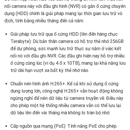
nối camera này với đầu ghi hình (NVR) có gắn ổ cứng chuyên
dụng (HDD) chính là giải pháp mang lại thời gian lưu trữ vô
địch, tính bằng nhiều tháng đến cả năm.
Giải pháp lưu trữ qua ổ cứng HDD (lên đến hàng chục
Terabyte): Dù bản thân camera có hỗ trợ thẻ nhớ 256GB
để dự phòng, sức mạnh lưu trữ thực sự nằm ở việc kết
nối nó với đầu ghi NVR. Các đầu ghi hiện nay hỗ trợ nhiều
ổ cứng cùng lúc (ví dụ 4 ổ x 10TB), mang lại khả năng lưu
trữ dài hạn vượt xa bất kỳ thẻ nhớ nào.
Chuẩn nén hình ảnh H.265+: Kể cả khi sử dụng ổ cứng
dung lượng lớn, công nghệ H.265+ vẫn hoạt động không
ngừng nghỉ để nén dữ liệu từ camera truyền về. Điều này
cho phép một hệ thống nhiều camera vẫn có thể lưu lại
dữ liệu lên đến vài tháng mà không lo tràn bộ nhớ.
Cấp nguồn qua mạng (PoE): Tính năng PoE cho phép