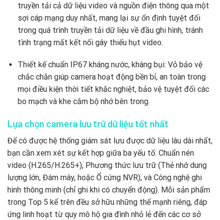
truyền tải cả dữ liệu video và nguồn điện thông qua một
sợi cáp mạng duy nhất, mang lại sự ổn định tuyệt đối
trong quá trình truyền tải dữ liệu về đầu ghi hình, tránh
tình trạng mất kết nối gây thiếu hụt video.
Thiết kế chuẩn IP67 kháng nước, kháng bụi: Vỏ bảo vệ
chắc chắn giúp camera hoạt động bền bỉ, an toàn trong
mọi điều kiện thời tiết khắc nghiệt, bảo vệ tuyệt đối các
bo mạch và khe cắm bộ nhớ bên trong.
Lựa chọn camera lưu trữ dữ liệu tốt nhất
Để có được hệ thống giám sát lưu được dữ liệu lâu dài nhất,
bạn cần xem xét sự kết hợp giữa ba yếu tố: Chuẩn nén
video (H.265/H.265+), Phương thức lưu trữ (Thẻ nhớ dung
lượng lớn, Đám mây, hoặc Ổ cứng NVR), và Công nghệ ghi
hình thông minh (chỉ ghi khi có chuyển động). Mỗi sản phẩm
trong Top 5 kể trên đều sở hữu những thế mạnh riêng, đáp
ứng linh hoạt từ quy mô hộ gia đình nhỏ lẻ đến các cơ sở