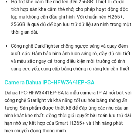
Hỗ trợ khe cắm thẻ nhớ lên đến 256GB: Thiết bị được
tích hợp sẵn khe cắm thẻ nhớ, cho phép hoạt động độc
lập mà không cần đầu ghi hình. Với chuẩn nén H.265+,
256GB là quá đủ để bạn lưu trữ dữ liệu an ninh trong một
thời gian dài.
Công nghệ DarkFighter chống ngược sáng và quay đêm
xuất sắc: Đảm bảo hình ảnh luôn sáng rõ, đầy đủ chi tiết
và màu sắc ngay cả trong điều kiện môi trường có ánh
sáng cực yếu, cung cấp bằng chứng rõ ràng khi cần thiết.
Camera Dahua IPC-HFW3441EP-SA
Dahua IPC-HFW3441EP-SA là mẫu camera IP AI nổi bật với
công nghệ Starlight và khả năng tối ưu hóa băng thông ấn
tượng. Sản phẩm được thiết kế để đáp ứng các nhu cầu an
ninh khắt khe nhất, đồng thời giải quyết bài toán lưu trữ dài
hạn nhờ sự kết hợp của Smart H.265+ và tính năng phát
hiện chuyển động thông minh.