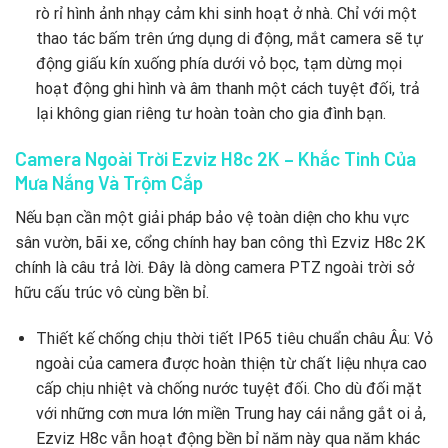
rò rỉ hình ảnh nhạy cảm khi sinh hoạt ở nhà. Chỉ với một
thao tác bấm trên ứng dụng di động, mắt camera sẽ tự
động giấu kín xuống phía dưới vỏ bọc, tạm dừng mọi
hoạt động ghi hình và âm thanh một cách tuyệt đối, trả
lại không gian riêng tư hoàn toàn cho gia đình bạn.
Camera Ngoài Trời Ezviz H8c 2K – Khắc Tinh Của
Mưa Nắng Và Trộm Cắp
Nếu bạn cần một giải pháp bảo vệ toàn diện cho khu vực
sân vườn, bãi xe, cổng chính hay ban công thì Ezviz H8c 2K
chính là câu trả lời. Đây là dòng camera PTZ ngoài trời sở
hữu cấu trúc vô cùng bền bỉ.
Thiết kế chống chịu thời tiết IP65 tiêu chuẩn châu Âu: Vỏ
ngoài của camera được hoàn thiện từ chất liệu nhựa cao
cấp chịu nhiệt và chống nước tuyệt đối. Cho dù đối mặt
với những cơn mưa lớn miền Trung hay cái nắng gắt oi ả,
Ezviz H8c vẫn hoạt động bền bỉ năm này qua năm khác