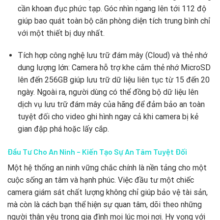
cần khoan đục phức tạp. Góc nhìn ngang lên tới 112 độ
giúp bao quát toàn bộ căn phòng diện tích trung bình chỉ
với một thiết bị duy nhất.
Tích hợp công nghệ lưu trữ đám mây (Cloud) và thẻ nhớ
dung lượng lớn: Camera hỗ trợ khe cắm thẻ nhớ MicroSD
lên đến 256GB giúp lưu trữ dữ liệu liên tục từ 15 đến 20
ngày. Ngoài ra, người dùng có thể đồng bộ dữ liệu lên
dịch vụ lưu trữ đám mây của hãng để đảm bảo an toàn
tuyệt đối cho video ghi hình ngay cả khi camera bị kẻ
gian đập phá hoặc lấy cắp.
Đầu Tư Cho An Ninh – Kiến Tạo Sự An Tâm Tuyệt Đối
Một hệ thống an ninh vững chắc chính là nền tảng cho một
cuộc sống an tâm và hạnh phúc. Việc đầu tư một chiếc
camera giám sát chất lượng không chỉ giúp bảo vệ tài sản,
mà còn là cách bạn thể hiện sự quan tâm, dõi theo những
người thân yêu trong gia đình mọi lúc mọi nơi. Hy vọng với