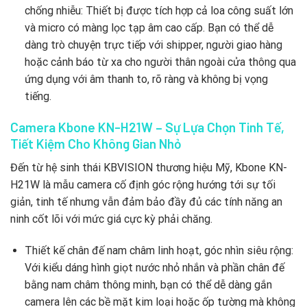
chống nhiễu: Thiết bị được tích hợp cả loa công suất lớn
và micro có màng lọc tạp âm cao cấp. Bạn có thể dễ
dàng trò chuyện trực tiếp với shipper, người giao hàng
hoặc cảnh báo từ xa cho người thân ngoài cửa thông qua
ứng dụng với âm thanh to, rõ ràng và không bị vọng
tiếng.
Camera Kbone KN-H21W – Sự Lựa Chọn Tinh Tế,
Tiết Kiệm Cho Không Gian Nhỏ
Đến từ hệ sinh thái KBVISION thương hiệu Mỹ, Kbone KN-
H21W là mẫu camera cố định góc rộng hướng tới sự tối
giản, tinh tế nhưng vẫn đảm bảo đầy đủ các tính năng an
ninh cốt lõi với mức giá cực kỳ phải chăng.
Thiết kế chân đế nam châm linh hoạt, góc nhìn siêu rộng:
Với kiểu dáng hình giọt nước nhỏ nhắn và phần chân đế
bằng nam châm thông minh, bạn có thể dễ dàng gắn
camera lên các bề mặt kim loại hoặc ốp tường mà không