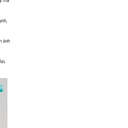
ày mà
ạnh,
h ảnh
ại,