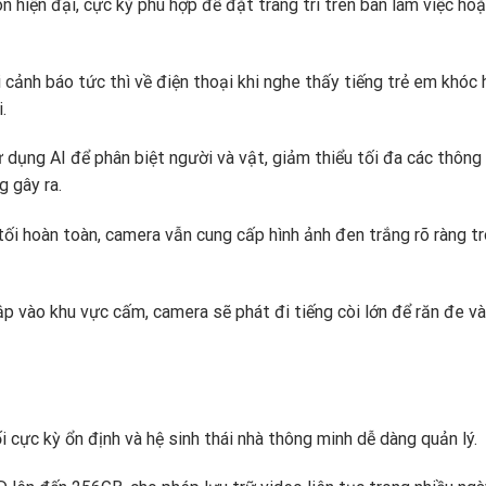
n hiện đại,
cực kỳ phù hợp để đặt trang trí trên bàn làm việc hoặ
cảnh báo tức thì về điện thoại khi nghe thấy tiếng trẻ em khóc
.
 dụng AI để phân biệt người và vật,
giảm thiểu tối đa các thông
 gây ra.
ối hoàn toàn,
camera vẫn cung cấp hình ảnh đen trắng rõ ràng t
ập vào khu vực cấm,
camera sẽ phát đi tiếng còi lớn để răn đe và
cực kỳ ổn định và hệ sinh thái nhà thông minh dễ dàng quản lý.