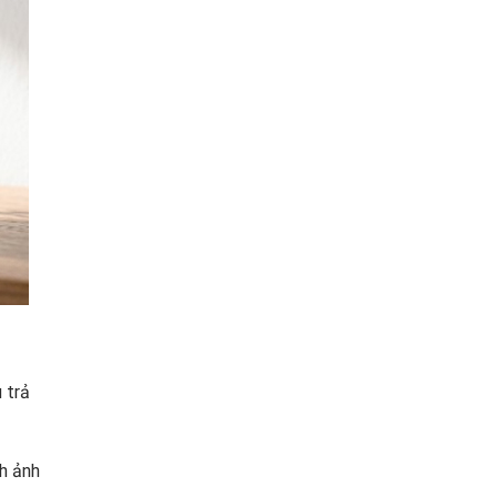
 trả
h ảnh