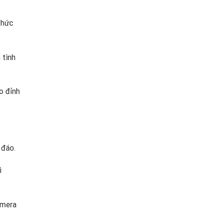
phức
 tình
o đỉnh
 đáo.
ì
amera