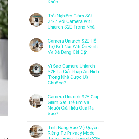
Khúc
Trải Nghiệm Giám Sát
24/7 Với Camera Wifi
Uniarch S2E Trong Nhà
Camera Uniarch S2E Hỗ
Trợ Kết Nối Wifi Ổn Định
Và Dễ Dàng Cài Đặt
Vì Sao Camera Uniarch
S2E Là Giải Pháp An Ninh
Trong Nhà Được Ưa
Chuộng?
Camera Uniarch S2E Giúp
Giám Sát Trẻ Em Và
Người Già Hiệu Quả Ra
Sao?
Tính Năng Bảo Vệ Quyền
Riêng Tư Privacy Mode
Trên Camera Uniarch S2E