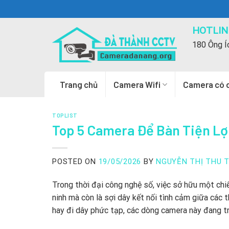
Skip
to
HOTLINE
content
180 Ông Í
Trang chủ
Camera Wifi
Camera có 
TOPLIST
Top 5 Camera Để Bàn Tiện Lợ
POSTED ON
19/05/2026
BY
NGUYỄN THỊ THU 
Trong thời đại công nghệ số,
việc sở hữu một chi
ninh mà còn là sợi dây kết nối tình cảm giữa các t
hay đi dây phức tạp,
các dòng camera này đang tr