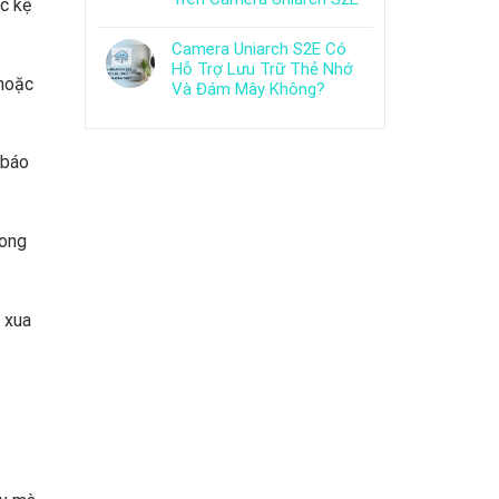
c kệ
Camera Uniarch S2E Có
Hỗ Trợ Lưu Trữ Thẻ Nhớ
 hoặc
Và Đám Mây Không?
 báo
rong
 xua