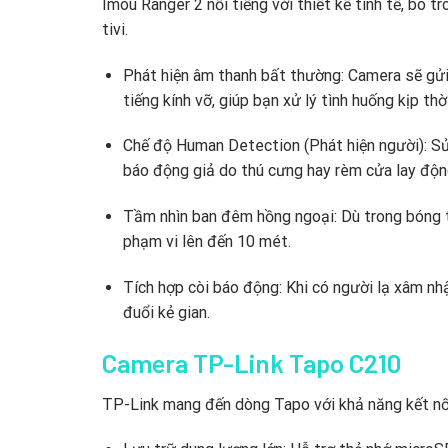
Imou Ranger 2 nổi tiếng với thiết kế tinh tế,
bo trò
tivi.
Phát hiện âm thanh bất thường:
Camera sẽ gửi 
tiếng kính vỡ,
giúp bạn xử lý tình huống kịp thời
Chế độ Human Detection (Phát hiện người):
Sử
báo động giả do thú cưng hay rèm cửa lay động
Tầm nhìn ban đêm hồng ngoại:
Dù trong bóng t
phạm vi lên đến 10 mét.
Tích hợp còi báo động:
Khi có người lạ xâm nh
đuổi kẻ gian.
Camera TP-Link Tapo C210
TP-Link mang đến dòng Tapo với khả năng kết nối 