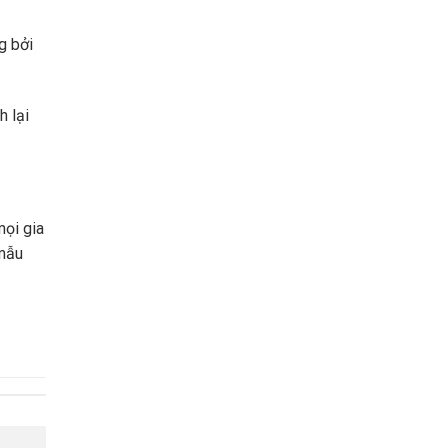
g bởi
 lại
mọi gia
 mẫu