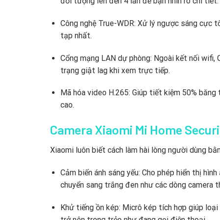
đối tượng lên đến 4 lần để bạn nhìn rõ chi tiết.
Công nghệ True-WDR:
Xử lý ngược sáng cực tố
tạp nhất.
Cổng mạng LAN dự phòng:
Ngoài kết nối wifi,
C
trạng giật lag khi xem trực tiếp.
Mã hóa video H.265:
Giúp tiết kiệm 50% băng t
cao.
Camera Xiaomi Mi Home Securi
Xiaomi luôn biết cách làm hài lòng người dùng bằ
Cảm biến ánh sáng yếu:
Cho phép hiển thị hình
chuyển sang trắng đen như các dòng camera t
Khử tiếng ồn kép:
Micrô kép tích hợp giúp loại
trở nên trong trẻo như đang gọi điện thoại.