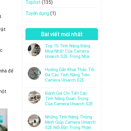
Toplist
(135)
Tuyển dụng
(1)
.
vật
Bài viết mới nhất
Top 10 Tính Năng Đáng
c
Mua Nhất Của Camera
Uniarch S2E Trong Nhà
Hướng Dẫn Khai Thác Tối
 nhà để
Đa Các Tính Năng Trên
Camera Uniarch S2E
 một
Đánh Giá Chi Tiết Các
Tính Năng Quan Trọng
Của Camera Uniarch S2E
Những Tính Năng Thông
Minh Giúp Camera Uniarch
S2E Nổi Bật Trong Phân