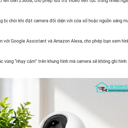
D lên đến 256GB,
cho phép lưu trữ video liên tục trong nhiều ng
g bị chói khi đặt camera đối diện với cửa sổ hoặc nguồn sáng m
n với Google Assistant và Amazon Alexa,
cho phép bạn xem hìn
ác vùng “nhạy cảm” trên khung hình mà camera sẽ không ghi hình l