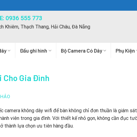
: 0936 555 773
ch Khiêm, Thạch Thang, Hải Châu, Đà Nẵng
dây
Đầu ghi hình
Bộ Camera Có Dây
Phụ Kiện
i Cho Gia Đình
THẢO
ếc
camera không dây wifi
để bàn không chỉ đơn thuần là giám sát
hành viên trong gia đình.
Với thiết kế nhỏ gọn,
không cần đục tư
ở thành lựa chọn ưu tiên hàng đầu.