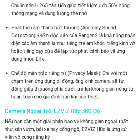
Chuẩn nén H.265 tân tiến giúp tiết kiệm đến 50% băng
thông mạng và dung lượng thẻ nhớ.
Phát hiện âm thanh bất thường (Anomaly Sound
Detection): Điểm độc đáo của Ranger 2 là khả năng nhận
diện các âm thanh lạ như tiếng trẻ em khóc, tiếng kính vỡ
hoặc tiếng cạy cửa để lập tức phát cảnh báo về ứng
dụng Imou Life.
Chế độ màn trập riêng tư (Privacy Mask): Chỉ với một
chạm trên ứng dụng di động, ống kính camera sẽ tự
động giấu đi xuống phía dưới, trả lại không gian riêng tư
hoàn toàn cho gia đình bạn khi cần thiết.
Camera Ngoài Trời EZVIZ H8c 360 Độ
Nếu bạn cần một giải pháp bảo vệ không gian ngoại thất
như sân vườn, bãi xe hay cổng ngõ, EZVIZ H8c là ứng cử
viên vô cùng nặng ký.