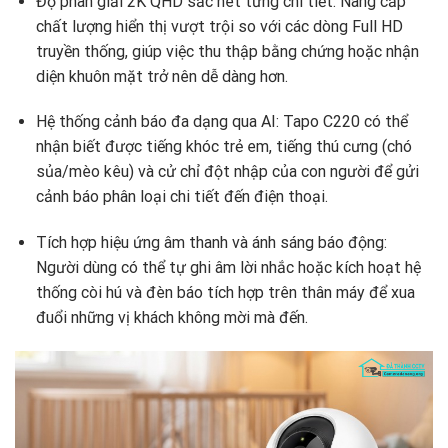
Độ phân giải 2K QHD sắc nét từng chi tiết: Nâng cấp
chất lượng hiển thị vượt trội so với các dòng Full HD
truyền thống, giúp việc thu thập bằng chứng hoặc nhận
diện khuôn mặt trở nên dễ dàng hơn.
Hệ thống cảnh báo đa dạng qua AI: Tapo C220 có thể
nhận biết được tiếng khóc trẻ em, tiếng thú cưng (chó
sủa/mèo kêu) và cử chỉ đột nhập của con người để gửi
cảnh báo phân loại chi tiết đến điện thoại.
Tích hợp hiệu ứng âm thanh và ánh sáng báo động:
Người dùng có thể tự ghi âm lời nhắc hoặc kích hoạt hệ
thống còi hú và đèn báo tích hợp trên thân máy để xua
đuổi những vị khách không mời mà đến.