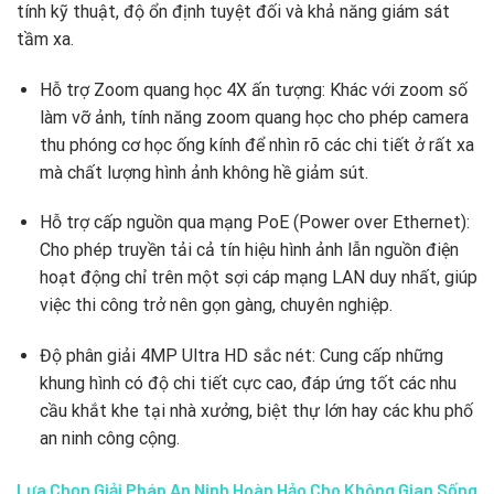
tính kỹ thuật, độ ổn định tuyệt đối và khả năng giám sát
tầm xa.
Hỗ trợ Zoom quang học 4X ấn tượng: Khác với zoom số
làm vỡ ảnh, tính năng zoom quang học cho phép camera
thu phóng cơ học ống kính để nhìn rõ các chi tiết ở rất xa
mà chất lượng hình ảnh không hề giảm sút.
Hỗ trợ cấp nguồn qua mạng PoE (Power over Ethernet):
Cho phép truyền tải cả tín hiệu hình ảnh lẫn nguồn điện
hoạt động chỉ trên một sợi cáp mạng LAN duy nhất, giúp
việc thi công trở nên gọn gàng, chuyên nghiệp.
Độ phân giải 4MP Ultra HD sắc nét: Cung cấp những
khung hình có độ chi tiết cực cao, đáp ứng tốt các nhu
cầu khắt khe tại nhà xưởng, biệt thự lớn hay các khu phố
an ninh công cộng.
Lựa Chọn Giải Pháp An Ninh Hoàn Hảo Cho Không Gian Sống