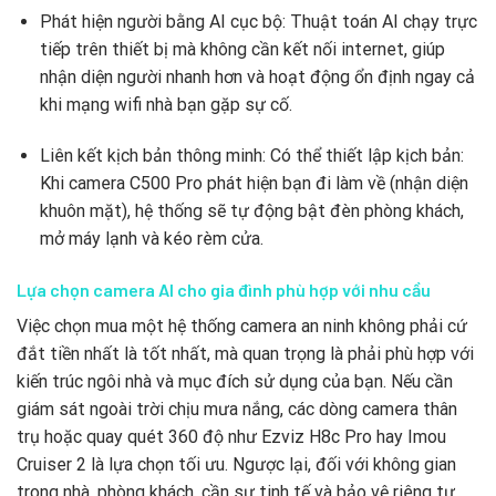
Phát hiện người bằng AI cục bộ: Thuật toán AI chạy trực
tiếp trên thiết bị mà không cần kết nối internet, giúp
nhận diện người nhanh hơn và hoạt động ổn định ngay cả
khi mạng wifi nhà bạn gặp sự cố.
Liên kết kịch bản thông minh: Có thể thiết lập kịch bản:
Khi camera C500 Pro phát hiện bạn đi làm về (nhận diện
khuôn mặt), hệ thống sẽ tự động bật đèn phòng khách,
mở máy lạnh và kéo rèm cửa.
Lựa chọn camera AI cho gia đình phù hợp với nhu cầu
Việc chọn mua một hệ thống camera an ninh không phải cứ
đắt tiền nhất là tốt nhất, mà quan trọng là phải phù hợp với
kiến trúc ngôi nhà và mục đích sử dụng của bạn. Nếu cần
giám sát ngoài trời chịu mưa nắng, các dòng camera thân
trụ hoặc quay quét 360 độ như Ezviz H8c Pro hay Imou
Cruiser 2 là lựa chọn tối ưu. Ngược lại, đối với không gian
trong nhà, phòng khách, cần sự tinh tế và bảo vệ riêng tư