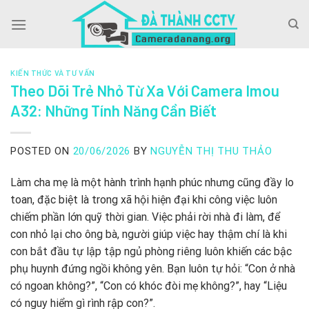
Skip
to
content
KIẾN THỨC VÀ TƯ VẤN
Theo Dõi Trẻ Nhỏ Từ Xa Với Camera Imou
A32: Những Tính Năng Cần Biết
POSTED ON
20/06/2026
BY
NGUYỄN THỊ THU THẢO
Làm cha mẹ là một hành trình hạnh phúc nhưng cũng đầy lo
toan, đặc biệt là trong xã hội hiện đại khi công việc luôn
chiếm phần lớn quỹ thời gian. Việc phải rời nhà đi làm, để
con nhỏ lại cho ông bà, người giúp việc hay thậm chí là khi
con bắt đầu tự lập tập ngủ phòng riêng luôn khiến các bậc
phụ huynh đứng ngồi không yên. Bạn luôn tự hỏi: “Con ở nhà
có ngoan không?”, “Con có khóc đòi mẹ không?”, hay “Liệu
có nguy hiểm gì rình rập con?”.