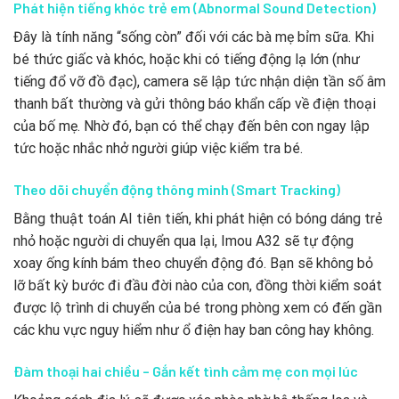
Phát hiện tiếng khóc trẻ em (Abnormal Sound Detection)
Đây là tính năng “sống còn” đối với các bà mẹ bỉm sữa. Khi
bé thức giấc và khóc, hoặc khi có tiếng động lạ lớn (như
tiếng đổ vỡ đồ đạc), camera sẽ lập tức nhận diện tần số âm
thanh bất thường và gửi thông báo khẩn cấp về điện thoại
của bố mẹ. Nhờ đó, bạn có thể chạy đến bên con ngay lập
tức hoặc nhắc nhở người giúp việc kiểm tra bé.
Theo dõi chuyển động thông minh (Smart Tracking)
Bằng thuật toán AI tiên tiến, khi phát hiện có bóng dáng trẻ
nhỏ hoặc người di chuyển qua lại, Imou A32 sẽ tự động
xoay ống kính bám theo chuyển động đó. Bạn sẽ không bỏ
lỡ bất kỳ bước đi đầu đời nào của con, đồng thời kiểm soát
được lộ trình di chuyển của bé trong phòng xem có đến gần
các khu vực nguy hiểm như ổ điện hay ban công hay không.
Đàm thoại hai chiều – Gắn kết tình cảm mẹ con mọi lúc