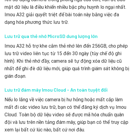
mật dữ liệu là điều khiến nhiều bậc phụ huynh lo ngại nhất.
Imou A32 giải quyết triệt để bài toán này bằng việc đa
dạng hóa phương thức lưu trữ.
Lưu trữ qua thẻ nhớ MicroSD dung lượng lớn
Imou A32 hỗ trợ khe cắm thẻ nhớ lên đến 256GB, cho phép
lưu trữ video liên tục từ 15 đến 30 ngày (tùy chế độ ghi
hình). Khi thẻ nhớ đầy, camera sẽ tự động xóa dữ liệu cũ
nhất để ghi đè dữ liệu mới, giúp quá trình giám sát không bị
gián đoạn.
Lưu trữ đám mây Imou Cloud – An toàn tuyệt đối
Nếu lo lắng về việc camera bị hư hỏng hoặc mất cắp làm
mất đi các video lưu trữ, bạn có thể đăng ký dịch vụ Imou
Cloud. Toàn bộ dữ liệu video sẽ được mã hóa chuẩn quân
đội và lưu trên nền tảng đám mây, giúp bạn có thể truy cập
xem lại bất cứ lúc nào, bất cứ nơi đâu.