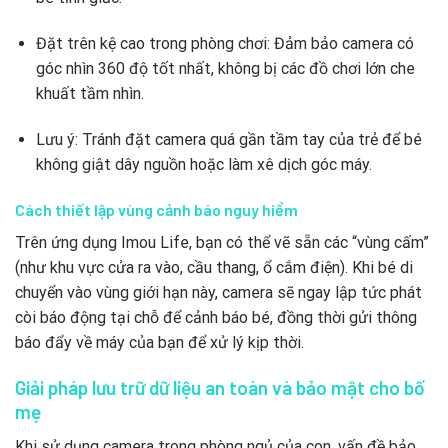
Đặt trên kệ cao trong phòng chơi: Đảm bảo camera có
góc nhìn 360 độ tốt nhất, không bị các đồ chơi lớn che
khuất tầm nhìn.
Lưu ý: Tránh đặt camera quá gần tầm tay của trẻ để bé
không giật dây nguồn hoặc làm xê dịch góc máy.
Cách thiết lập vùng cảnh báo nguy hiểm
Trên ứng dụng Imou Life, bạn có thể vẽ sẵn các “vùng cấm”
(như khu vực cửa ra vào, cầu thang, ổ cắm điện). Khi bé di
chuyển vào vùng giới hạn này, camera sẽ ngay lập tức phát
còi báo động tại chỗ để cảnh báo bé, đồng thời gửi thông
báo đẩy về máy của bạn để xử lý kịp thời.
Giải pháp lưu trữ dữ liệu an toàn và bảo mật cho bố
mẹ
Khi sử dụng camera trong phòng ngủ của con, vấn đề bảo