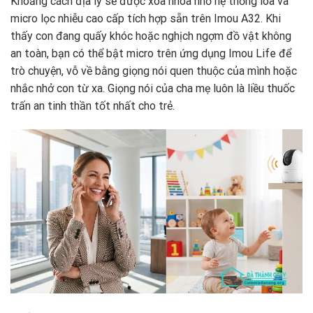
Khoảng cách địa lý sẽ được xóa nhòa nhờ hệ thống loa và
micro lọc nhiễu cao cấp tích hợp sẵn trên Imou A32. Khi
thấy con đang quấy khóc hoặc nghịch ngợm đồ vật không
an toàn, bạn có thể bật micro trên ứng dụng Imou Life để
trò chuyện, vỗ về bằng giọng nói quen thuộc của mình hoặc
nhắc nhở con từ xa. Giọng nói của cha mẹ luôn là liều thuốc
trấn an tinh thần tốt nhất cho trẻ.