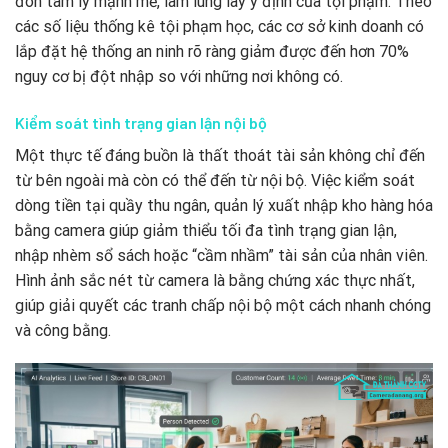
đòn tâm lý mạnh mẽ, làm lung lay ý định của tội phạm. Theo
các số liệu thống kê tội phạm học, các cơ sở kinh doanh có
lắp đặt hệ thống an ninh rõ ràng giảm được đến hơn 70%
nguy cơ bị đột nhập so với những nơi không có.
Kiểm soát tình trạng gian lận nội bộ
Một thực tế đáng buồn là thất thoát tài sản không chỉ đến
từ bên ngoài mà còn có thể đến từ nội bộ. Việc kiểm soát
dòng tiền tại quầy thu ngân, quản lý xuất nhập kho hàng hóa
bằng camera giúp giảm thiểu tối đa tình trạng gian lận,
nhập nhèm sổ sách hoặc “cầm nhầm” tài sản của nhân viên.
Hình ảnh sắc nét từ camera là bằng chứng xác thực nhất,
giúp giải quyết các tranh chấp nội bộ một cách nhanh chóng
và công bằng.